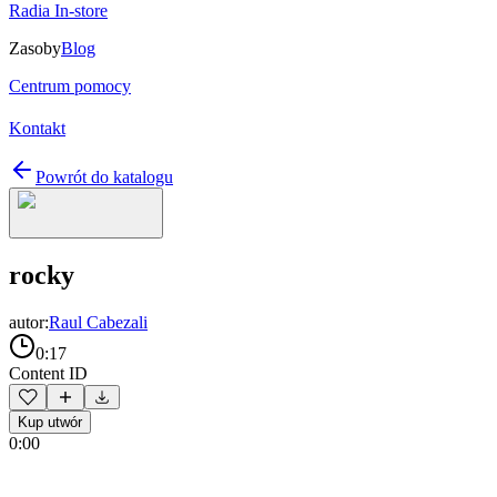
Radia In-store
Zasoby
Blog
Centrum pomocy
Kontakt
Powrót do katalogu
rocky
autor:
Raul Cabezali
0:17
Content ID
Kup utwór
0:00