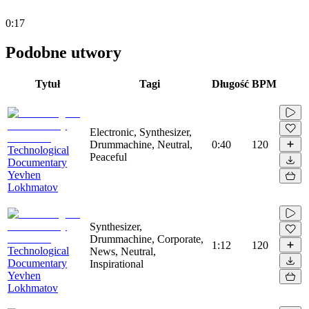
0:17
Podobne utwory
Tytuł
Tagi
Długość
BPM
Electronic, Synthesizer,
Drummachine, Neutral,
0:40
120
Technological
Peaceful
Documentary
Yevhen
Lokhmatov
Synthesizer,
Drummachine, Corporate,
1:12
120
Technological
News, Neutral,
Documentary
Inspirational
Yevhen
Lokhmatov