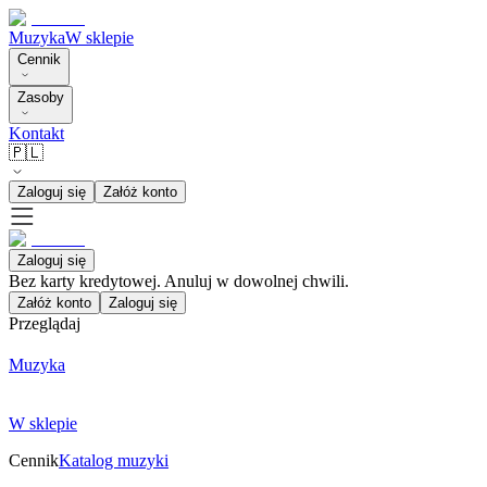
Muzyka
W sklepie
Cennik
Zasoby
Kontakt
🇵🇱
Zaloguj się
Załóż konto
Zaloguj się
Bez karty kredytowej. Anuluj w dowolnej chwili.
Załóż konto
Zaloguj się
Przeglądaj
Muzyka
W sklepie
Cennik
Katalog muzyki