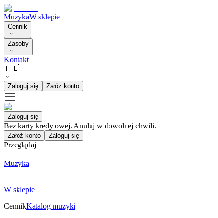
Muzyka
W sklepie
Cennik
Zasoby
Kontakt
🇵🇱
Zaloguj się
Załóż konto
Zaloguj się
Bez karty kredytowej. Anuluj w dowolnej chwili.
Załóż konto
Zaloguj się
Przeglądaj
Muzyka
W sklepie
Cennik
Katalog muzyki