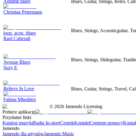
Autumn blues
Blues, Guitar, Strings, Retro, Cal
Christian Petermann
Blues, Strings, Acousticguitar, T
loop_acou_blues
Raul Cabezali
Blues, Strings, Slideguitar, Tradit
Avenue Blues
Suzy E
Believe In Love
Blues, Guitar, Strings, Travel, Ca
Fatima Mhedden
©
2026
Jamendo Licensing
Pobierz aplikację
Przydatne linki
Katalog muzyki
Radia In-store
Cennik
Kontakt
Centrum pomocy
Konta
Jamendo
Jamendo dla artystów
Jamendo Music