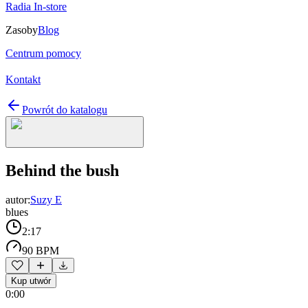
Radia In-store
Zasoby
Blog
Centrum pomocy
Kontakt
Powrót do katalogu
Behind the bush
autor:
Suzy E
blues
2:17
90 BPM
Kup utwór
0:00