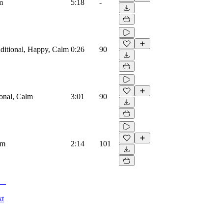
m
5:18
-
raditional, Happy, Calm
0:26
90
ional, Calm
3:01
90
lm
2:14
101
kt