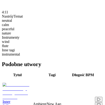
4:11
Nastrój/Temat
neutral
calm
peaceful
nature
Instrumenty
wind
flute
Inne tagi
instrumental
Podobne utwory
Tytuł
Tagi
Długość
BPM
Inner
Ambient/New Age,