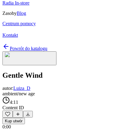
Radia In-store
Zasoby
Blog
Centrum pomocy
Kontakt
Powrót do katalogu
Gentle Wind
autor:
Luiza_D
ambient/new age
4:11
Content ID
Kup utwór
0:00