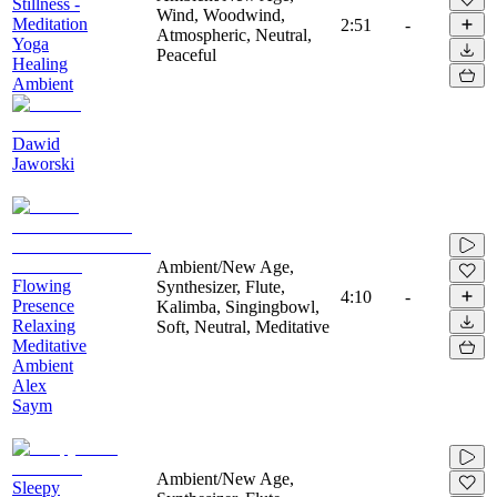
Stillness -
Wind, Woodwind,
Meditation
2:51
-
Atmospheric, Neutral,
Yoga
Peaceful
Healing
Ambient
Dawid
Jaworski
Ambient/New Age,
Flowing
Synthesizer, Flute,
4:10
-
Presence
Kalimba, Singingbowl,
Relaxing
Soft, Neutral, Meditative
Meditative
Ambient
Alex
Saym
Ambient/New Age,
Sleepy