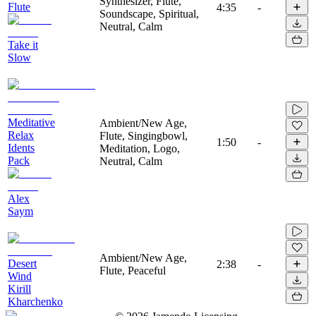
Synthesizer, Flute,
Flute
4:35
-
Soundscape, Spiritual,
Neutral, Calm
Take it
Slow
Meditative
Ambient/New Age,
Relax
Flute, Singingbowl,
1:50
-
Idents
Meditation, Logo,
Pack
Neutral, Calm
Alex
Saym
Ambient/New Age,
Desert
2:38
-
Flute, Peaceful
Wind
Kirill
Kharchenko