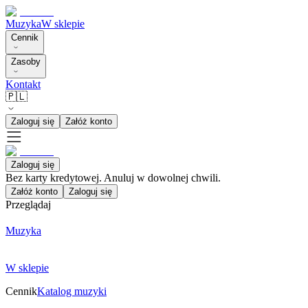
Muzyka
W sklepie
Cennik
Zasoby
Kontakt
🇵🇱
Zaloguj się
Załóż konto
Zaloguj się
Bez karty kredytowej. Anuluj w dowolnej chwili.
Załóż konto
Zaloguj się
Przeglądaj
Muzyka
W sklepie
Cennik
Katalog muzyki