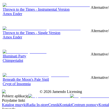
Alternative
Thrown to the Times - Instrumental Version
Amos Ender
Alternative
Thrown to the Times - Single Version
Amos Ender
Alternative/
Illuminati Party
Chimperialist
Alternative
Beneath the Moon's Pale Sigil
Crypt of Insomnia
©
2026
Jamendo Licensing
Pobierz aplikację
Przydatne linki
Katalog muzyki
Radia In-store
Cennik
Kontakt
Centrum pomocy
Konta