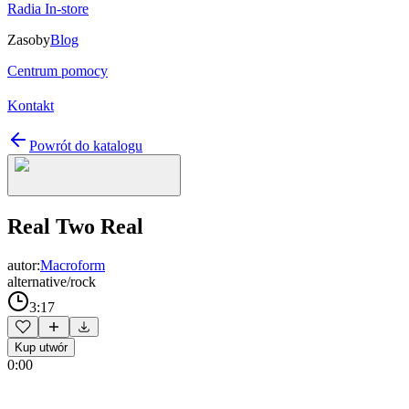
Radia In-store
Zasoby
Blog
Centrum pomocy
Kontakt
Powrót do katalogu
Real Two Real
autor:
Macroform
alternative/rock
3:17
Kup utwór
0:00