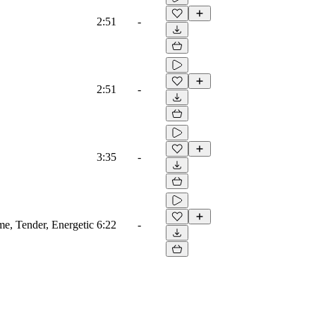
2:51
-
2:51
-
3:35
-
ame, Tender, Energetic
6:22
-