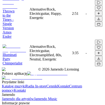
Alternative/Rock,
Thrown
Electricguitar, Happy,
2:51
-
to the
Energetic
Times -
Single
Version
Amos
Ender
Alternative/Rock,
Electricguitar,
3:35
-
Illuminati
Electroamplified, 80s,
Party
Neutral, Energetic
Chimperialist
©
2026
Jamendo Licensing
Pobierz aplikację
Przydatne linki
Katalog muzyki
Radia In-store
Cennik
Kontakt
Centrum
pomocy
Kontakt
Jamendo
Jamendo dla artystów
Jamendo Music
Informacje prawne