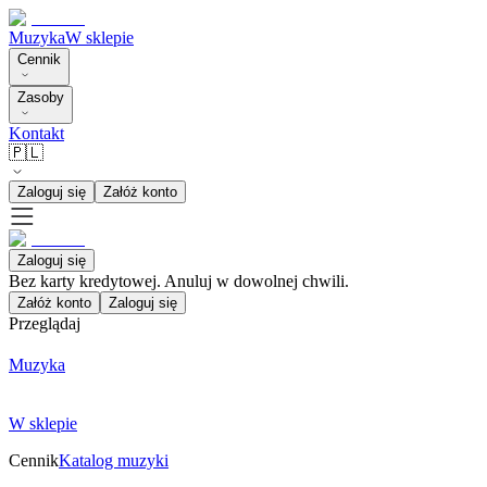
Muzyka
W sklepie
Cennik
Zasoby
Kontakt
🇵🇱
Zaloguj się
Załóż konto
Zaloguj się
Bez karty kredytowej. Anuluj w dowolnej chwili.
Załóż konto
Zaloguj się
Przeglądaj
Muzyka
W sklepie
Cennik
Katalog muzyki