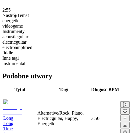
2:55
Nastrój/Temat
energetic
videogame
Instrumenty
acousticguitar
electricguitar
electroamplified
fiddle
Inne tagi
instrumental
Podobne utwory
Tytuł
Tagi
Długość
BPM
Alternative/Rock, Piano,
Long
Electricguitar, Happy,
3:50
-
Long
Energetic
Time