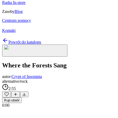
Radia In-store
Zasoby
Blog
Centrum pomocy
Kontakt
Powrót do katalogu
Where the Forests Sang
autor:
Crypt of Insomnia
alternative/rock
2:55
Kup utwór
0:00