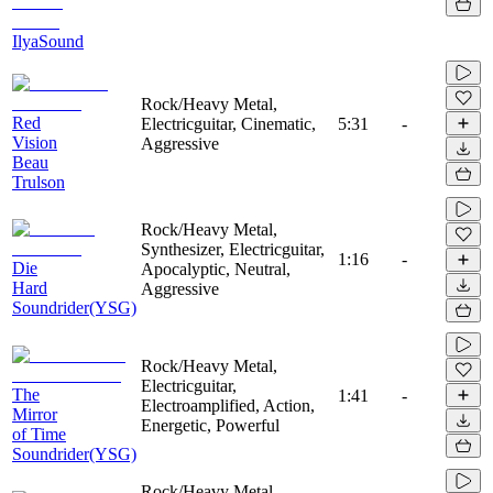
IlyaSound
Rock/Heavy Metal,
Red
Electricguitar, Cinematic,
5:31
-
Vision
Aggressive
Beau
Trulson
Rock/Heavy Metal,
Synthesizer, Electricguitar,
1:16
-
Die
Apocalyptic, Neutral,
Hard
Aggressive
Soundrider(YSG)
Rock/Heavy Metal,
Electricguitar,
The
1:41
-
Electroamplified, Action,
Mirror
Energetic, Powerful
of Time
Soundrider(YSG)
Rock/Heavy Metal,