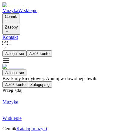
Muzyka
W sklepie
Cennik
Zasoby
Kontakt
🇵🇱
Zaloguj się
Załóż konto
Zaloguj się
Bez karty kredytowej. Anuluj w dowolnej chwili.
Załóż konto
Zaloguj się
Przeglądaj
Muzyka
W sklepie
Cennik
Katalog muzyki