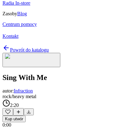
Radia In-store
Zasoby
Blog
Centrum pomocy
Kontakt
Powrót do katalogu
Sing With Me
autor:
Infraction
rock/heavy metal
2:20
Kup utwór
0:00