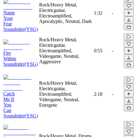
Rock/Heavy Metal,
Electricguitar,
Name
1:32
-
Electroamplified,
Your
Apocalyptic, Neutral, Dark
Fear
Soundrider(YSG)
Rock/Heavy Metal,
Electricguitar,
Electroamplified,
0:55
-
Fire
Videogame, Neutral,
Within
Aggressive
Soundrider(YSG)
Rock/Heavy Metal,
Electricguitar,
Catch
Electroamplified,
2:18
-
Me If
Videogame, Neutral,
You
Energetic
Can
Soundrider(YSG)
Rock/Heavy Metal, Drums,