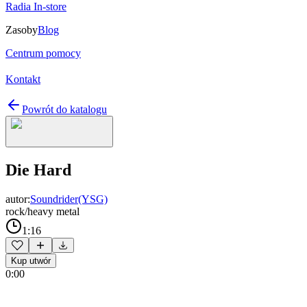
Radia In-store
Zasoby
Blog
Centrum pomocy
Kontakt
Powrót do katalogu
Die Hard
autor:
Soundrider(YSG)
rock/heavy metal
1:16
Kup utwór
0:00