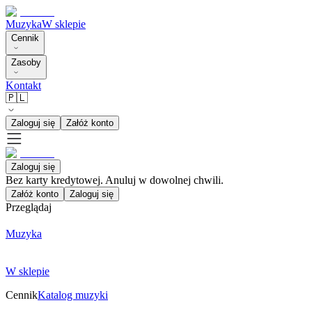
Muzyka
W sklepie
Cennik
Zasoby
Kontakt
🇵🇱
Zaloguj się
Załóż konto
Zaloguj się
Bez karty kredytowej. Anuluj w dowolnej chwili.
Załóż konto
Zaloguj się
Przeglądaj
Muzyka
W sklepie
Cennik
Katalog muzyki