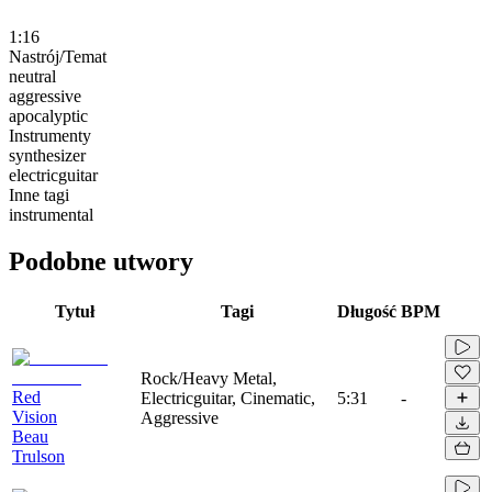
1:16
Nastrój/Temat
neutral
aggressive
apocalyptic
Instrumenty
synthesizer
electricguitar
Inne tagi
instrumental
Podobne utwory
Tytuł
Tagi
Długość
BPM
Rock/Heavy Metal,
Red
Electricguitar, Cinematic,
5:31
-
Vision
Aggressive
Beau
Trulson