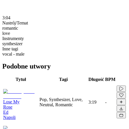
3:04
Nastrój/Temat
romantic
love
Instrumenty
synthesizer
Inne tagi
vocal - male
Podobne utwory
Tytuł
Tagi
Długość
BPM
Pop, Synthesizer, Love,
Lose My
3:19
-
Neutral, Romantic
Rose
Ed
Napoli