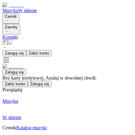
Muzyka
W sklepie
Cennik
Zasoby
Kontakt
🇵🇱
Zaloguj się
Załóż konto
Zaloguj się
Bez karty kredytowej. Anuluj w dowolnej chwili.
Załóż konto
Zaloguj się
Przeglądaj
Muzyka
W sklepie
Cennik
Katalog muzyki