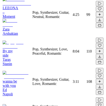
LEEONA
–
Pop, Synthesizer, Guitar,
4:25
99
Moment
Neutral, Romantic
Zara
Arshakian
Pop, Synthesizer, Love,
By my
8:04
110
Peaceful, Romantic
side
Taras
Stanin
Pop, Synthesizer, Guitar,
wanna be
3:11
108
Love, Romantic
with you
Ed
Napoli