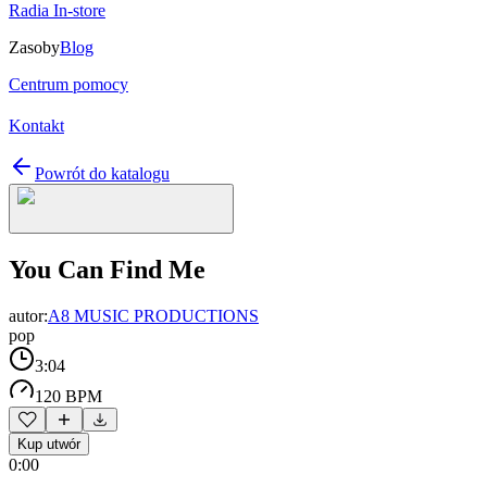
Radia In-store
Zasoby
Blog
Centrum pomocy
Kontakt
Powrót do katalogu
You Can Find Me
autor:
A8 MUSIC PRODUCTIONS
pop
3:04
120 BPM
Kup utwór
0:00