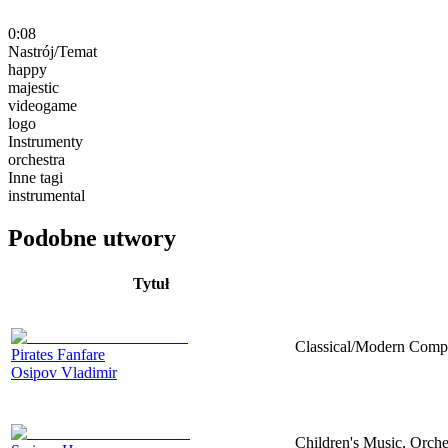
0:08
Nastrój/Temat
happy
majestic
videogame
logo
Instrumenty
orchestra
Inne tagi
instrumental
Podobne utwory
Tytuł
Classical/Modern Compo
Pirates Fanfare
Osipov Vladimir
Children's Music, Orch