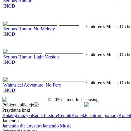
Serious Humor
INOD
Children's Music, Orch
Serious Humor_No Melody
INOD
Children's Music, Orch
Serious Humor_Light Version
INOD
Children's Music, Orch
Whimsical Adventure_No Perc
INOD
©
2026
Jamendo Licensing
Pobierz aplikację
Przydatne linki
Katalog muzyki
Radia In-store
Cennik
Kontakt
Centrum pomocy
Konta
Jamendo
Jamendo dla artystów
Jamendo Music