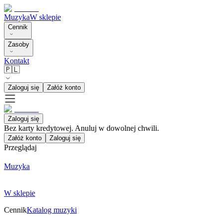
Muzyka
W sklepie
Cennik
Zasoby
Kontakt
🇵🇱
Zaloguj się
Załóż konto
Zaloguj się
Bez karty kredytowej. Anuluj w dowolnej chwili.
Załóż konto
Zaloguj się
Przeglądaj
Muzyka
W sklepie
Cennik
Katalog muzyki