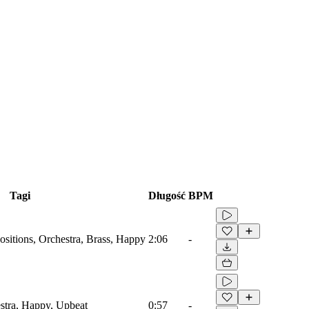
Tagi
Długość
BPM
sitions, Orchestra, Brass, Happy
2:06
-
estra, Happy, Upbeat
0:57
-