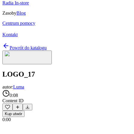
Radia In-store
Zasoby
Blog
Centrum pomocy
Kontakt
Powrót do katalogu
LOGO_17
autor:
Luma
0:08
Content ID
Kup utwór
0:00