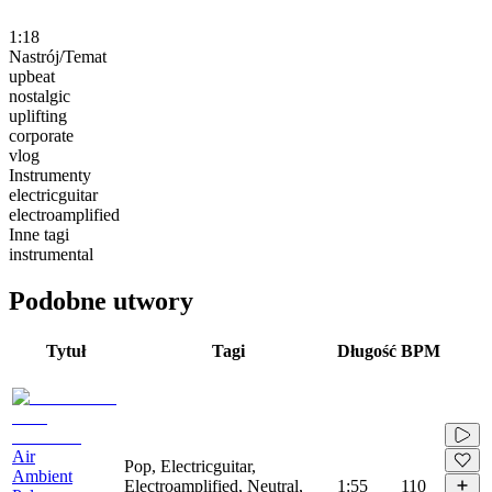
1:18
Nastrój/Temat
upbeat
nostalgic
uplifting
corporate
vlog
Instrumenty
electricguitar
electroamplified
Inne tagi
instrumental
Podobne utwory
Tytuł
Tagi
Długość
BPM
Air
Pop, Electricguitar,
Ambient
Electroamplified, Neutral,
1:55
110