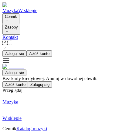
Muzyka
W sklepie
Cennik
Zasoby
Kontakt
🇵🇱
Zaloguj się
Załóż konto
Zaloguj się
Bez karty kredytowej. Anuluj w dowolnej chwili.
Załóż konto
Zaloguj się
Przeglądaj
Muzyka
W sklepie
Cennik
Katalog muzyki