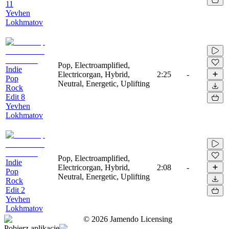
11
Yevhen
Lokhmatov
Pop, Electroamplified,
Indie
Electricorgan, Hybrid,
2:25
-
Pop
Neutral, Energetic, Uplifting
Rock
Edit 8
Yevhen
Lokhmatov
Pop, Electroamplified,
Indie
Electricorgan, Hybrid,
2:08
-
Pop
Neutral, Energetic, Uplifting
Rock
Edit 2
Yevhen
Lokhmatov
©
2026
Jamendo Licensing
Pobierz aplikację