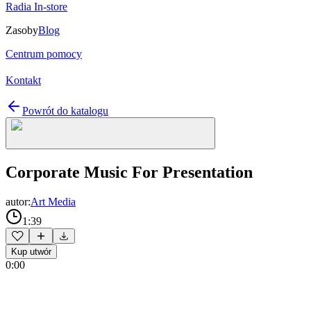
Radia In-store
Zasoby
Blog
Centrum pomocy
Kontakt
Powrót do katalogu
Corporate Music For Presentation
autor:
Art Media
1:39
Kup utwór
0:00