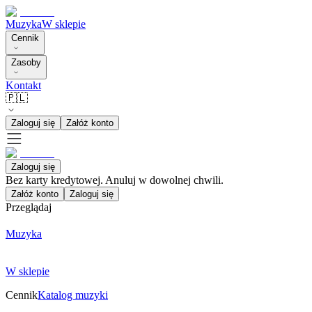
Muzyka
W sklepie
Cennik
Zasoby
Kontakt
🇵🇱
Zaloguj się
Załóż konto
Zaloguj się
Bez karty kredytowej. Anuluj w dowolnej chwili.
Załóż konto
Zaloguj się
Przeglądaj
Muzyka
W sklepie
Cennik
Katalog muzyki