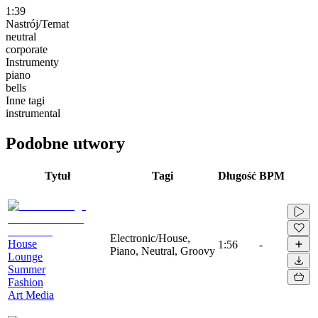
1:39
Nastrój/Temat
neutral
corporate
Instrumenty
piano
bells
Inne tagi
instrumental
Podobne utwory
Tytuł
Tagi
Długość
BPM
Electronic/House,
House
1:56
-
Piano, Neutral, Groovy
Lounge
Summer
Fashion
Art Media