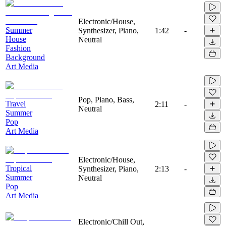
Electronic/House,
Summer
Synthesizer, Piano,
1:42
-
House
Neutral
Fashion
Background
Art Media
Pop, Piano, Bass,
Travel
2:11
-
Neutral
Summer
Pop
Art Media
Electronic/House,
Tropical
Synthesizer, Piano,
2:13
-
Summer
Neutral
Pop
Art Media
Electronic/Chill Out,