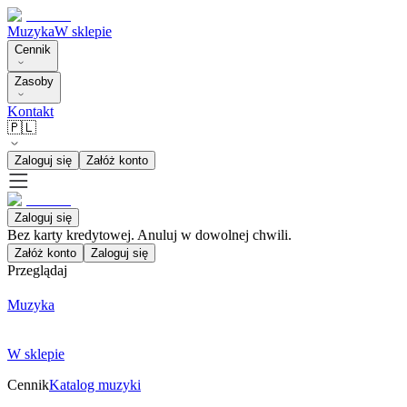
Muzyka
W sklepie
Cennik
Zasoby
Kontakt
🇵🇱
Zaloguj się
Załóż konto
Zaloguj się
Bez karty kredytowej. Anuluj w dowolnej chwili.
Załóż konto
Zaloguj się
Przeglądaj
Muzyka
W sklepie
Cennik
Katalog muzyki