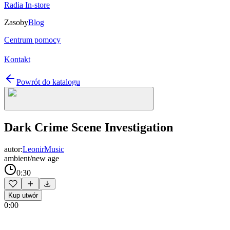
Radia In-store
Zasoby
Blog
Centrum pomocy
Kontakt
Powrót do katalogu
Dark Crime Scene Investigation
autor:
LeonirMusic
ambient/new age
0:30
Kup utwór
0:00