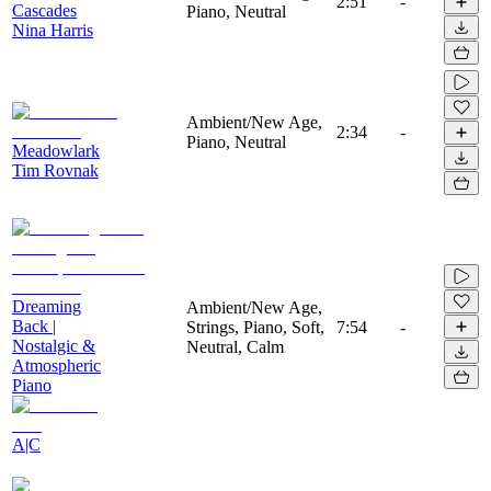
2:51
-
Cascades
Piano, Neutral
Nina Harris
Ambient/New Age,
2:34
-
Piano, Neutral
Meadowlark
Tim Rovnak
Dreaming
Ambient/New Age,
Back |
Strings, Piano, Soft,
7:54
-
Nostalgic &
Neutral, Calm
Atmospheric
Piano
A|C