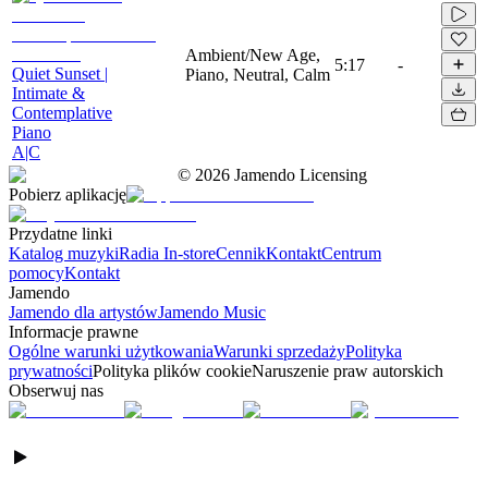
Ambient/New Age,
5:17
-
Quiet Sunset |
Piano, Neutral, Calm
Intimate &
Contemplative
Piano
A|C
©
2026
Jamendo Licensing
Pobierz aplikację
Przydatne linki
Katalog muzyki
Radia In-store
Cennik
Kontakt
Centrum
pomocy
Kontakt
Jamendo
Jamendo dla artystów
Jamendo Music
Informacje prawne
Ogólne warunki użytkowania
Warunki sprzedaży
Polityka
prywatności
Polityka plików cookie
Naruszenie praw autorskich
Obserwuj nas