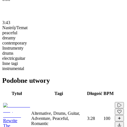
3:43
Nastrój/Temat
peaceful
dreamy
contemporary
Instrumenty
drums
electricguitar
Inne tagi
instrumental
Podobne utwory
Tytuł
Tagi
Długość
BPM
Alternative, Drums, Guitar,
Adventure, Peaceful,
3:28
100
Rewrite
Romantic
The