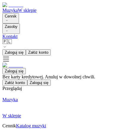
Muzyka
W sklepie
Cennik
Zasoby
Kontakt
🇵🇱
Zaloguj się
Załóż konto
Zaloguj się
Bez karty kredytowej. Anuluj w dowolnej chwili.
Załóż konto
Zaloguj się
Przeglądaj
Muzyka
W sklepie
Cennik
Katalog muzyki