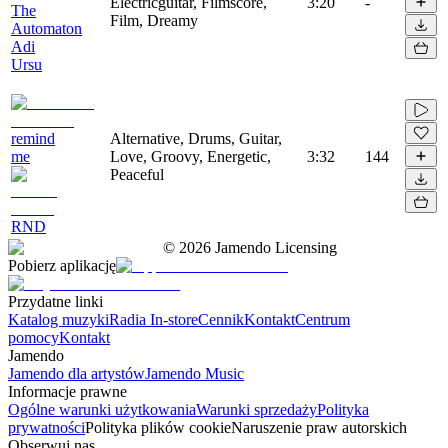
Electricguitar, Filmscore,
3:20
-
The
Film, Dreamy
Automaton
Adi
Ursu
remind
Alternative, Drums, Guitar,
me
Love, Groovy, Energetic,
3:32
144
Peaceful
RND
©
2026
Jamendo Licensing
Pobierz aplikację
Przydatne linki
Katalog muzyki
Radia In-store
Cennik
Kontakt
Centrum
pomocy
Kontakt
Jamendo
Jamendo dla artystów
Jamendo Music
Informacje prawne
Ogólne warunki użytkowania
Warunki sprzedaży
Polityka
prywatności
Polityka plików cookie
Naruszenie praw autorskich
Obserwuj nas