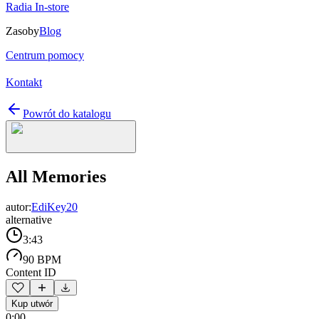
Radia In-store
Zasoby
Blog
Centrum pomocy
Kontakt
Powrót do katalogu
All Memories
autor:
EdiKey20
alternative
3:43
90 BPM
Content ID
Kup utwór
0:00