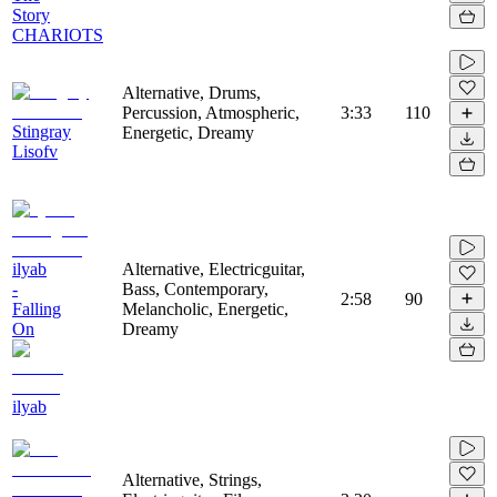
Story
CHARIOTS
Alternative, Drums,
Percussion, Atmospheric,
3:33
110
Stingray
Energetic, Dreamy
Lisofv
ilyab
Alternative, Electricguitar,
-
Bass, Contemporary,
2:58
90
Falling
Melancholic, Energetic,
On
Dreamy
ilyab
Alternative, Strings,