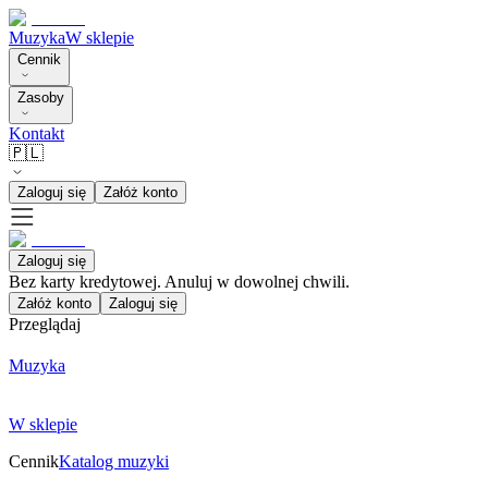
Muzyka
W sklepie
Cennik
Zasoby
Kontakt
🇵🇱
Zaloguj się
Załóż konto
Zaloguj się
Bez karty kredytowej. Anuluj w dowolnej chwili.
Załóż konto
Zaloguj się
Przeglądaj
Muzyka
W sklepie
Cennik
Katalog muzyki