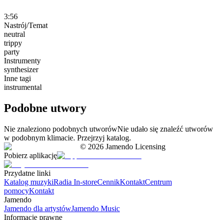
3:56
Nastrój/Temat
neutral
trippy
party
Instrumenty
synthesizer
Inne tagi
instrumental
Podobne utwory
Nie znaleziono podobnych utworów
Nie udało się znaleźć utworów
w podobnym klimacie. Przejrzyj katalog.
©
2026
Jamendo Licensing
Pobierz aplikację
Przydatne linki
Katalog muzyki
Radia In-store
Cennik
Kontakt
Centrum
pomocy
Kontakt
Jamendo
Jamendo dla artystów
Jamendo Music
Informacje prawne