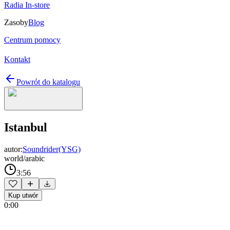
Radia In-store
Zasoby
Blog
Centrum pomocy
Kontakt
Powrót do katalogu
Istanbul
autor:
Soundrider(YSG)
world/arabic
3:56
Kup utwór
0:00