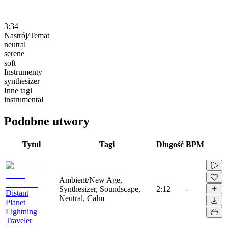
3:34
Nastrój/Temat
neutral
serene
soft
Instrumenty
synthesizer
Inne tagi
instrumental
Podobne utwory
Tytuł
Tagi
Długość
BPM
Ambient/New Age,
Synthesizer, Soundscape,
2:12
-
Distant
Neutral, Calm
Planet
Lightning
Traveler