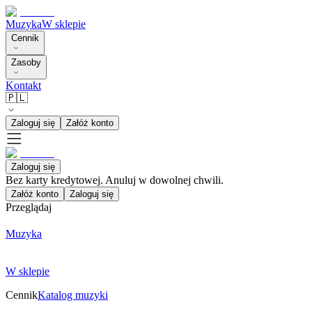
Muzyka
W sklepie
Cennik
Zasoby
Kontakt
🇵🇱
Zaloguj się
Załóż konto
Zaloguj się
Bez karty kredytowej. Anuluj w dowolnej chwili.
Załóż konto
Zaloguj się
Przeglądaj
Muzyka
W sklepie
Cennik
Katalog muzyki