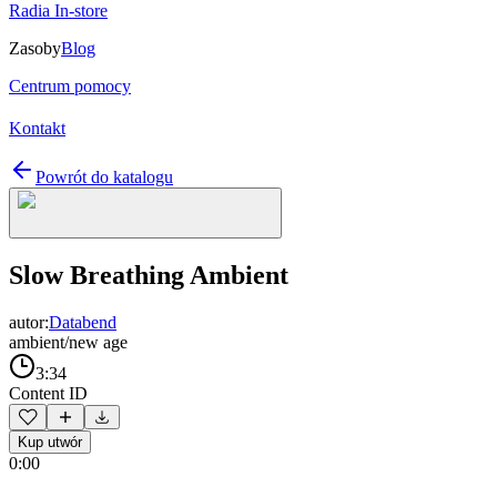
Radia In-store
Zasoby
Blog
Centrum pomocy
Kontakt
Powrót do katalogu
Slow Breathing Ambient
autor:
Databend
ambient/new age
3:34
Content ID
Kup utwór
0:00