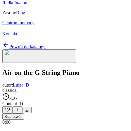
Radia In-store
Zasoby
Blog
Centrum pomocy
Kontakt
Powrót do katalogu
Air on the G String Piano
autor:
Luiza_D
classical
3:27
Content ID
Kup utwór
0:00