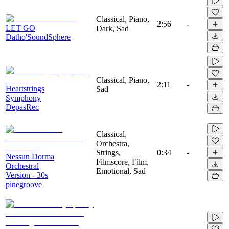
Classical, Piano,
2:56
-
LET GO
Dark, Sad
Datho'SoundSphere
Classical, Piano,
2:11
-
Heartstrings
Sad
Symphony
DepasRec
Classical,
Orchestra,
Strings,
0:34
-
Nessun Dorma
Filmscore, Film,
Orchestral
Emotional, Sad
Version - 30s
pinegroove