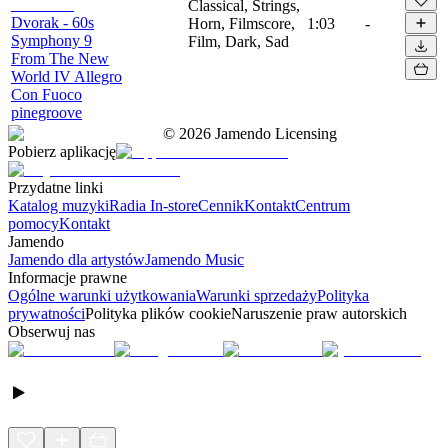
Classical, Strings,
Dvorak - 60s
Horn, Filmscore,
1:03
-
Symphony 9
Film, Dark, Sad
From The New
World IV Allegro
Con Fuoco
pinegroove
©
2026
Jamendo Licensing
Pobierz aplikację
Przydatne linki
Katalog muzyki
Radia In-store
Cennik
Kontakt
Centrum
pomocy
Kontakt
Jamendo
Jamendo dla artystów
Jamendo Music
Informacje prawne
Ogólne warunki użytkowania
Warunki sprzedaży
Polityka
prywatności
Polityka plików cookie
Naruszenie praw autorskich
Obserwuj nas