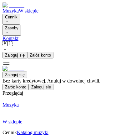
Muzyka
W sklepie
Cennik
Zasoby
Kontakt
🇵🇱
Zaloguj się
Załóż konto
Zaloguj się
Bez karty kredytowej. Anuluj w dowolnej chwili.
Załóż konto
Zaloguj się
Przeglądaj
Muzyka
W sklepie
Cennik
Katalog muzyki