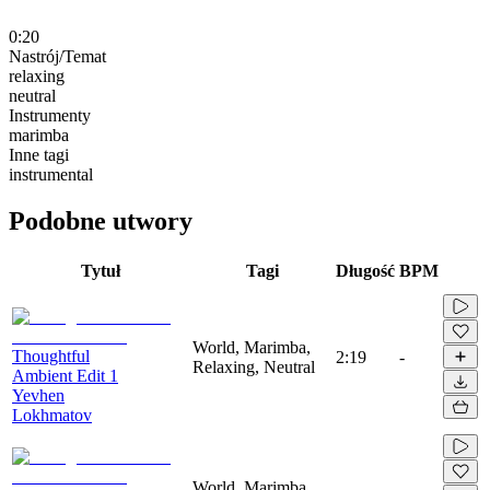
0:20
Nastrój/Temat
relaxing
neutral
Instrumenty
marimba
Inne tagi
instrumental
Podobne utwory
Tytuł
Tagi
Długość
BPM
World, Marimba,
Thoughtful
2:19
-
Relaxing, Neutral
Ambient Edit 1
Yevhen
Lokhmatov
World, Marimba,