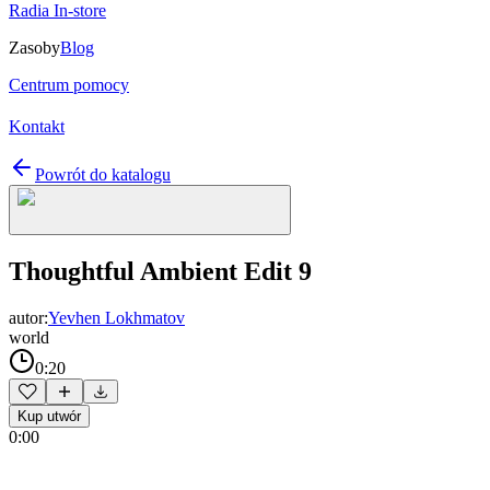
Radia In-store
Zasoby
Blog
Centrum pomocy
Kontakt
Powrót do katalogu
Thoughtful Ambient Edit 9
autor:
Yevhen Lokhmatov
world
0:20
Kup utwór
0:00