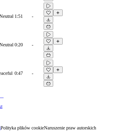
Neutral
1:51
-
Neutral
0:20
-
eaceful
0:47
-
kt
i
Polityka plików cookie
Naruszenie praw autorskich