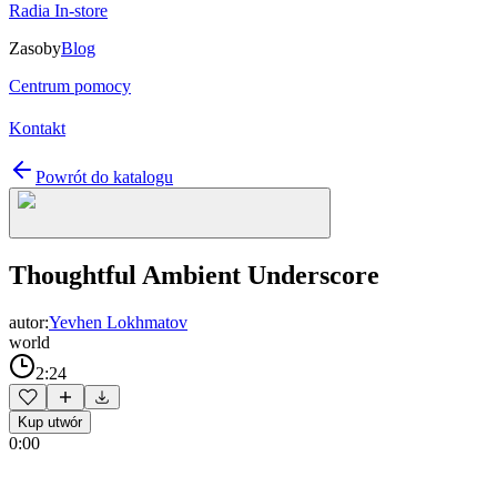
Radia In-store
Zasoby
Blog
Centrum pomocy
Kontakt
Powrót do katalogu
Thoughtful Ambient Underscore
autor:
Yevhen Lokhmatov
world
2:24
Kup utwór
0:00