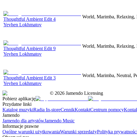
World, Marimba, Relaxing, 
Thoughtful Ambient Edit 4
Yevhen Lokhmatov
World, Marimba, Relaxing, 
Thoughtful Ambient Edit 9
Yevhen Lokhmatov
World, Marimba, Neutral, P
Thoughtful Ambient Edit 3
Yevhen Lokhmatov
©
2026
Jamendo Licensing
Pobierz aplikację
Przydatne linki
Katalog muzyki
Radia In-store
Cennik
Kontakt
Centrum pomocy
Konta
Jamendo
Jamendo dla artystów
Jamendo Music
Informacje prawne
Ogólne warunki użytkowania
Warunki sprzedaży
Polityka prywatnośc