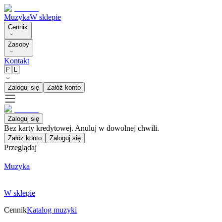
Muzyka
W sklepie
Cennik
Zasoby
Kontakt
🇵🇱
Zaloguj się
Załóż konto
Zaloguj się
Bez karty kredytowej. Anuluj w dowolnej chwili.
Załóż konto
Zaloguj się
Przeglądaj
Muzyka
W sklepie
Cennik
Katalog muzyki