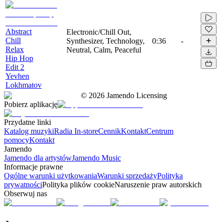
Abstract
Electronic/Chill Out,
Chill
Synthesizer, Technology,
0:36
-
Relax
Neutral, Calm, Peaceful
Hip Hop
Edit 2
Yevhen
Lokhmatov
©
2026
Jamendo Licensing
Pobierz aplikację
Przydatne linki
Katalog muzyki
Radia In-store
Cennik
Kontakt
Centrum
pomocy
Kontakt
Jamendo
Jamendo dla artystów
Jamendo Music
Informacje prawne
Ogólne warunki użytkowania
Warunki sprzedaży
Polityka
prywatności
Polityka plików cookie
Naruszenie praw autorskich
Obserwuj nas