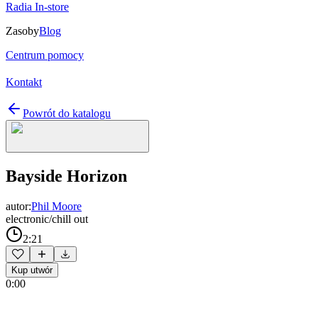
Radia In-store
Zasoby
Blog
Centrum pomocy
Kontakt
Powrót do katalogu
Bayside Horizon
autor:
Phil Moore
electronic/chill out
2:21
Kup utwór
0:00