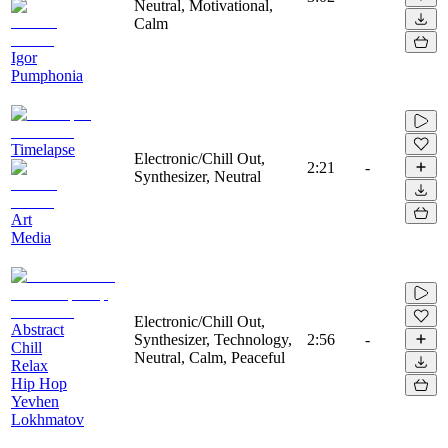
Neutral, Motivational,
Calm
Igor
Pumphonia
Timelapse
Electronic/Chill Out,
2:21
-
Synthesizer, Neutral
Art
Media
Electronic/Chill Out,
Abstract
Synthesizer, Technology,
2:56
-
Chill
Neutral, Calm, Peaceful
Relax
Hip Hop
Yevhen
Lokhmatov