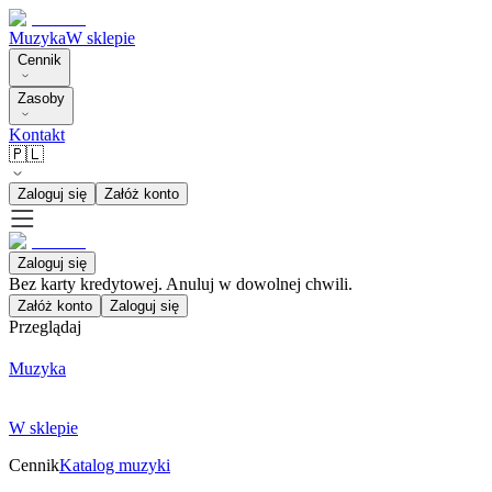
Muzyka
W sklepie
Cennik
Zasoby
Kontakt
🇵🇱
Zaloguj się
Załóż konto
Zaloguj się
Bez karty kredytowej. Anuluj w dowolnej chwili.
Załóż konto
Zaloguj się
Przeglądaj
Muzyka
W sklepie
Cennik
Katalog muzyki