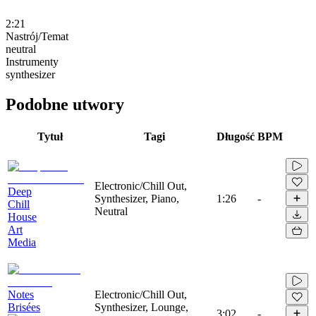
2:21
Nastrój/Temat
neutral
Instrumenty
synthesizer
Podobne utwory
Tytuł
Tagi
Długość
BPM
Electronic/Chill Out,
Deep
Synthesizer, Piano,
1:26
-
Chill
Neutral
House
Art
Media
Notes
Electronic/Chill Out,
Brisées
Synthesizer, Lounge,
3:02
-