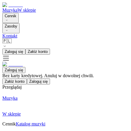
Muzyka
W sklepie
Cennik
Zasoby
Kontakt
🇵🇱
Zaloguj się
Załóż konto
Zaloguj się
Bez karty kredytowej. Anuluj w dowolnej chwili.
Załóż konto
Zaloguj się
Przeglądaj
Muzyka
W sklepie
Cennik
Katalog muzyki