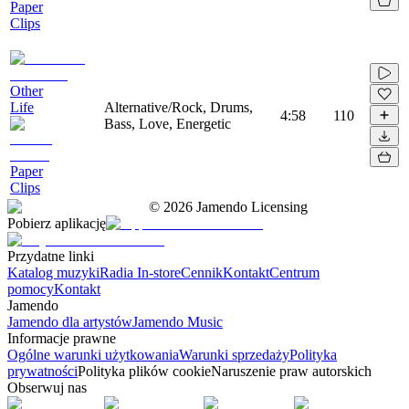
Paper
Clips
Other
Life
Alternative/Rock, Drums,
4:58
110
Bass, Love, Energetic
Paper
Clips
©
2026
Jamendo Licensing
Pobierz aplikację
Przydatne linki
Katalog muzyki
Radia In-store
Cennik
Kontakt
Centrum
pomocy
Kontakt
Jamendo
Jamendo dla artystów
Jamendo Music
Informacje prawne
Ogólne warunki użytkowania
Warunki sprzedaży
Polityka
prywatności
Polityka plików cookie
Naruszenie praw autorskich
Obserwuj nas