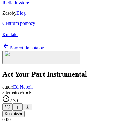
Radia In-store
Zasoby
Blog
Centrum pomocy
Kontakt
Powrót do katalogu
Act Your Part Instrumental
autor:
Ed Napoli
alternative/rock
2:39
Kup utwór
0:00