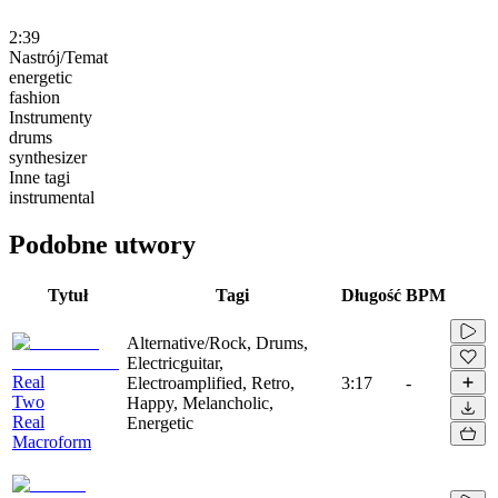
2:39
Nastrój/Temat
energetic
fashion
Instrumenty
drums
synthesizer
Inne tagi
instrumental
Podobne utwory
Tytuł
Tagi
Długość
BPM
Alternative/Rock, Drums,
Electricguitar,
Real
Electroamplified, Retro,
3:17
-
Two
Happy, Melancholic,
Real
Energetic
Macroform