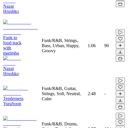
Nazar
Hrushko
Funk to
Funk/R&B, Strings,
food track
Bass, Urban, Happy,
1:06
90
with
Groovy
marimba
Nazar
Hrushko
Funk/R&B, Guitar,
Strings, Soft, Neutral,
2:48
-
Tenderness
Calm
YuraSoop
Funk/R&B, Drums,