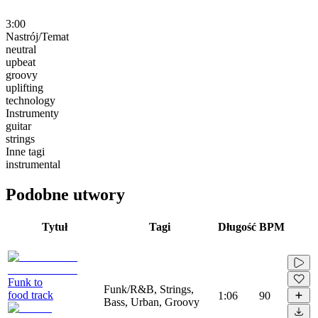
3:00
Nastrój/Temat
neutral
upbeat
groovy
uplifting
technology
Instrumenty
guitar
strings
Inne tagi
instrumental
Podobne utwory
Tytuł
Tagi
Długość
BPM
Funk to
Funk/R&B, Strings,
food track
1:06
90
Bass, Urban, Groovy