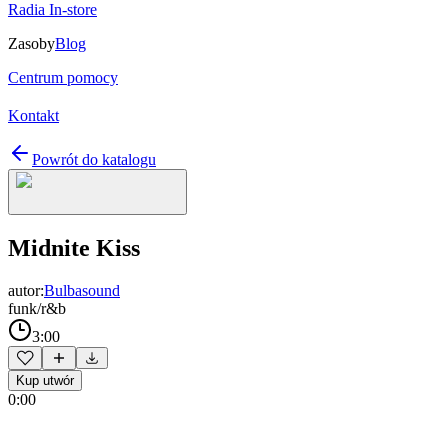
Radia In-store
Zasoby
Blog
Centrum pomocy
Kontakt
Powrót do katalogu
Midnite Kiss
autor:
Bulbasound
funk/r&b
3:00
Kup utwór
0:00