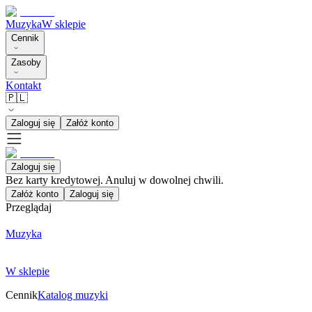
Muzyka
W sklepie
Cennik
Zasoby
Kontakt
🇵🇱
Zaloguj się
Załóż konto
Zaloguj się
Bez karty kredytowej. Anuluj w dowolnej chwili.
Załóż konto
Zaloguj się
Przeglądaj
Muzyka
W sklepie
Cennik
Katalog muzyki