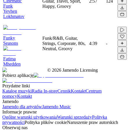
Cinematic
Guitar, Travel, Sport,
2:57
124
Funk
Happy, Groovy
Yevhen
Lokhmatov
Funky
Funk/R&B, Guitar,
Seasons
Strings, Corporate, 80s,
4:39
-
Neutral, Groovy
Fatima
Mhedden
©
2026
Jamendo Licensing
Pobierz aplikację
Przydatne linki
Katalog muzyki
Radia In-store
Cennik
Kontakt
Centrum
pomocy
Kontakt
Jamendo
Jamendo dla artystów
Jamendo Music
Informacje prawne
Ogólne warunki użytkowania
Warunki sprzedaży
Polityka
prywatności
Polityka plików cookie
Naruszenie praw autorskich
Obserwuj nas