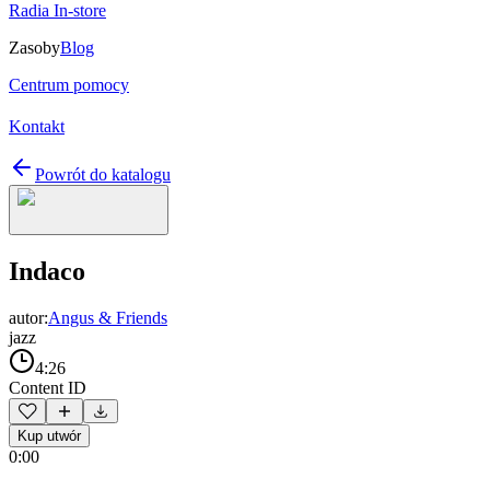
Radia In-store
Zasoby
Blog
Centrum pomocy
Kontakt
Powrót do katalogu
Indaco
autor:
Angus & Friends
jazz
4:26
Content ID
Kup utwór
0:00