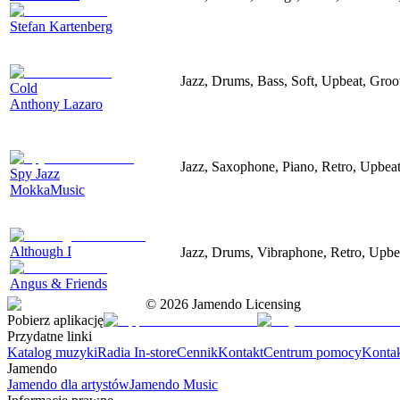
Stefan Kartenberg
Jazz, Drums, Bass, Soft, Upbeat, Gro
Cold
Anthony Lazaro
Jazz, Saxophone, Piano, Retro, Upbea
Spy Jazz
MokkaMusic
Although I
Jazz, Drums, Vibraphone, Retro, Upbe
Angus & Friends
©
2026
Jamendo Licensing
Pobierz aplikację
Przydatne linki
Katalog muzyki
Radia In-store
Cennik
Kontakt
Centrum pomocy
Konta
Jamendo
Jamendo dla artystów
Jamendo Music