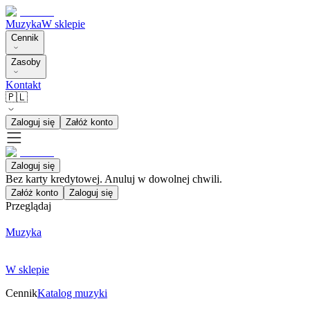
Muzyka
W sklepie
Cennik
Zasoby
Kontakt
🇵🇱
Zaloguj się
Załóż konto
Zaloguj się
Bez karty kredytowej. Anuluj w dowolnej chwili.
Załóż konto
Zaloguj się
Przeglądaj
Muzyka
W sklepie
Cennik
Katalog muzyki