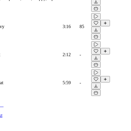
ovy
3:16
85
t
2:12
-
at
5:59
-
kt