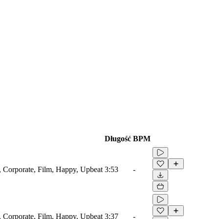
Długość
BPM
e, Corporate, Film, Happy, Upbeat
3:53
-
e, Corporate, Film, Happy, Upbeat
3:37
-