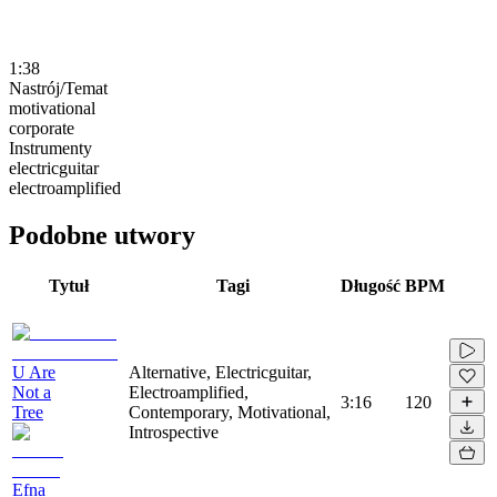
1:38
Nastrój/Temat
motivational
corporate
Instrumenty
electricguitar
electroamplified
Podobne utwory
Tytuł
Tagi
Długość
BPM
U Are
Alternative, Electricguitar,
Not a
Electroamplified,
3:16
120
Tree
Contemporary, Motivational,
Introspective
Efna