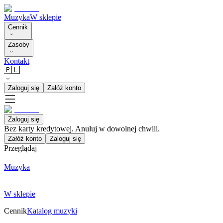
Muzyka
W sklepie
Cennik
Zasoby
Kontakt
🇵🇱
Zaloguj się
Załóż konto
Zaloguj się
Bez karty kredytowej. Anuluj w dowolnej chwili.
Załóż konto
Zaloguj się
Przeglądaj
Muzyka
W sklepie
Cennik
Katalog muzyki