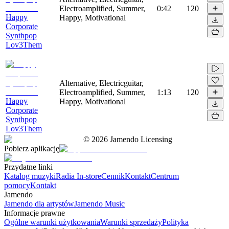
Electroamplified, Summer,
0:42
120
Happy
Happy, Motivational
Corporate
Synthpop
Lov3Them
Alternative, Electricguitar,
Electroamplified, Summer,
1:13
120
Happy
Happy, Motivational
Corporate
Synthpop
Lov3Them
©
2026
Jamendo Licensing
Pobierz aplikację
Przydatne linki
Katalog muzyki
Radia In-store
Cennik
Kontakt
Centrum
pomocy
Kontakt
Jamendo
Jamendo dla artystów
Jamendo Music
Informacje prawne
Ogólne warunki użytkowania
Warunki sprzedaży
Polityka