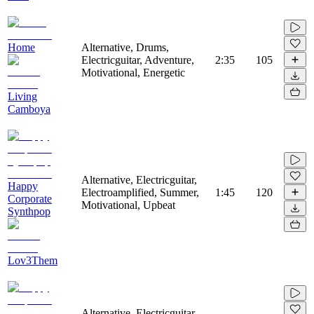
Home
Alternative, Drums,
Electricguitar, Adventure,
2:35
105
Motivational, Energetic
Living
Camboya
Alternative, Electricguitar,
Happy
Electroamplified, Summer,
1:45
120
Corporate
Motivational, Upbeat
Synthpop
Lov3Them
Alternative, Electricguitar,