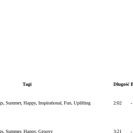
Tagi
Długość
gs, Summer, Happy, Inspirational, Fun, Uplifting
2:02
-
ings, Summer, Happy, Groovy
3:21
-