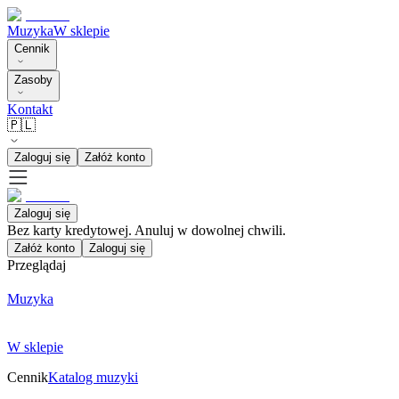
Muzyka
W sklepie
Cennik
Zasoby
Kontakt
🇵🇱
Zaloguj się
Załóż konto
Zaloguj się
Bez karty kredytowej. Anuluj w dowolnej chwili.
Załóż konto
Zaloguj się
Przeglądaj
Muzyka
W sklepie
Cennik
Katalog muzyki