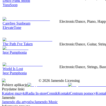
Disco Funk Mood
YuraSoop
Electronic/Dance, Piano, Hap
Carefree Sunbeam
ElevateTone
The Path I've Taken
Electronic/Dance, Guitar, Strin
Igor Pumphonia
Electronic/Dance, Strings, Bass
World Is Lost
Igor Pumphonia
©
2026
Jamendo Licensing
Pobierz aplikację
Przydatne linki
Katalog muzyki
Radia In-store
Cennik
Kontakt
Centrum pomocy
Konta
Jamendo
Jamendo dla artystów
Jamendo Music