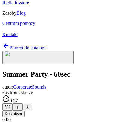
Radia In-store
Zasoby
Blog
Centrum pomocy
Kontakt
Powrót do katalogu
Summer Party - 60sec
autor:
CorporateSounds
electronic/dance
0:57
Kup utwór
0:00