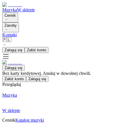
Muzyka
W sklepie
Cennik
Zasoby
Kontakt
🇵🇱
Zaloguj się
Załóż konto
Zaloguj się
Bez karty kredytowej. Anuluj w dowolnej chwili.
Załóż konto
Zaloguj się
Przeglądaj
Muzyka
W sklepie
Cennik
Katalog muzyki