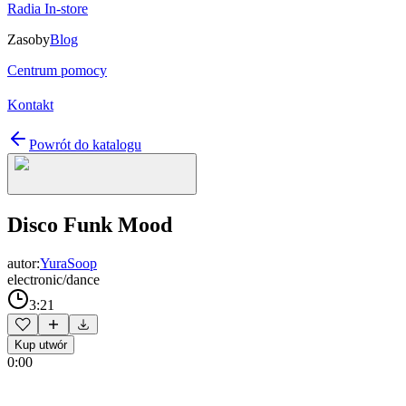
Radia In-store
Zasoby
Blog
Centrum pomocy
Kontakt
Powrót do katalogu
Disco Funk Mood
autor:
YuraSoop
electronic/dance
3:21
Kup utwór
0:00