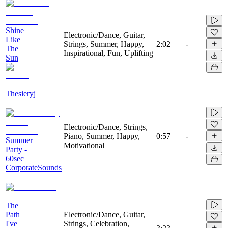
Shine
Electronic/Dance, Guitar,
Like
Strings, Summer, Happy,
2:02
-
The
Inspirational, Fun, Uplifting
Sun
Thesieryj
Electronic/Dance, Strings,
Piano, Summer, Happy,
0:57
-
Summer
Motivational
Party -
60sec
CorporateSounds
The
Path
Electronic/Dance, Guitar,
I've
Strings, Celebration,