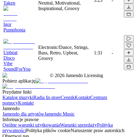
3:23
-
Taken
Neutral, Motivational,
Inspirational, Groovy
Igor
Pumphonia
Electronic/Dance, Strings,
Upbeat
Bass, Retro, Upbeat,
1:31
-
Disco
Groovy
Vibe
SoundForYou
©
2026
Jamendo Licensing
Pobierz aplikację
Przydatne linki
Katalog muzyki
Radia In-store
Cennik
Kontakt
Centrum
pomocy
Kontakt
Jamendo
Jamendo dla artystów
Jamendo Music
Informacje prawne
Ogólne warunki użytkowania
Warunki sprzedaży
Polityka
prywatności
Polityka plików cookie
Naruszenie praw autorskich
Obserwuj nas