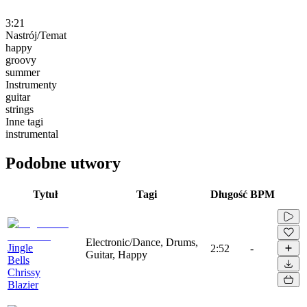
3:21
Nastrój/Temat
happy
groovy
summer
Instrumenty
guitar
strings
Inne tagi
instrumental
Podobne utwory
Tytuł
Tagi
Długość
BPM
Electronic/Dance, Drums,
Jingle
2:52
-
Guitar, Happy
Bells
Chrissy
Blazier