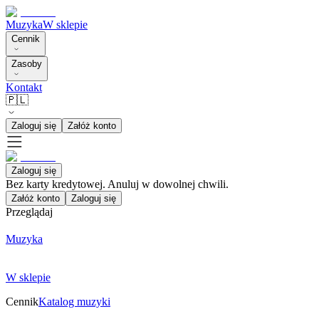
Muzyka
W sklepie
Cennik
Zasoby
Kontakt
🇵🇱
Zaloguj się
Załóż konto
Zaloguj się
Bez karty kredytowej. Anuluj w dowolnej chwili.
Załóż konto
Zaloguj się
Przeglądaj
Muzyka
W sklepie
Cennik
Katalog muzyki