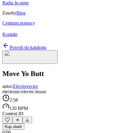
Radia In-store
Zasoby
Blog
Centrum pomocy
Kontakt
Powrót do katalogu
Move Yo Butt
autor:
Electrovector
electronic/electro house
2:58
120 BPM
Content ID
Kup utwór
0:00