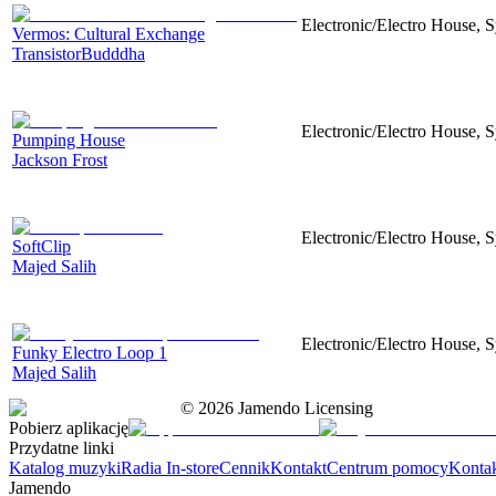
Electronic/Electro House, 
Vermos: Сultural Exchange
TransistorBudddha
Electronic/Electro House, S
Pumping House
Jackson Frost
Electronic/Electro House, S
SoftClip
Majed Salih
Electronic/Electro House, S
Funky Electro Loop 1
Majed Salih
©
2026
Jamendo Licensing
Pobierz aplikację
Przydatne linki
Katalog muzyki
Radia In-store
Cennik
Kontakt
Centrum pomocy
Konta
Jamendo