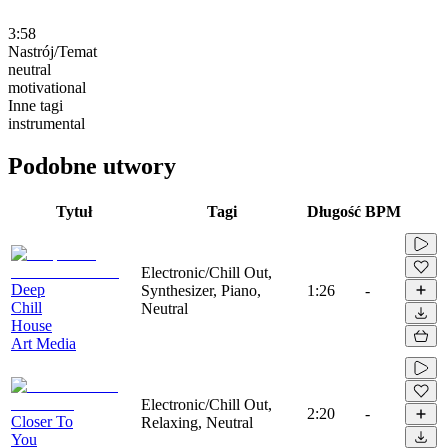
3:58
Nastrój/Temat
neutral
motivational
Inne tagi
instrumental
Podobne utwory
Tytuł
Tagi
Długość
BPM
Electronic/Chill Out,
Deep
Synthesizer, Piano,
1:26
-
Chill
Neutral
House
Art Media
Electronic/Chill Out,
2:20
-
Closer To
Relaxing, Neutral
You