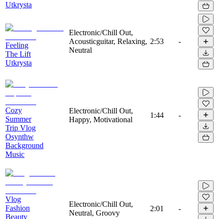
Utkrysta
Electronic/Chill Out,
Acousticguitar, Relaxing,
2:53
-
Feeling
Neutral
The Lift
Utkrysta
Cozy
Electronic/Chill Out,
1:44
-
Summer
Happy, Motivational
Trip Vlog
Osynthw
Background
Music
Vlog
Electronic/Chill Out,
Fashion
2:01
-
Neutral, Groovy
Beauty