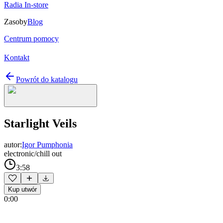
Radia In-store
Zasoby
Blog
Centrum pomocy
Kontakt
Powrót do katalogu
Starlight Veils
autor:
Igor Pumphonia
electronic/chill out
3:58
Kup utwór
0:00