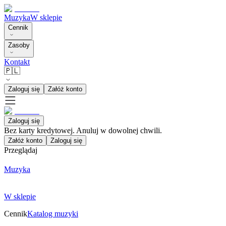
Muzyka
W sklepie
Cennik
Zasoby
Kontakt
🇵🇱
Zaloguj się
Załóż konto
Zaloguj się
Bez karty kredytowej. Anuluj w dowolnej chwili.
Załóż konto
Zaloguj się
Przeglądaj
Muzyka
W sklepie
Cennik
Katalog muzyki