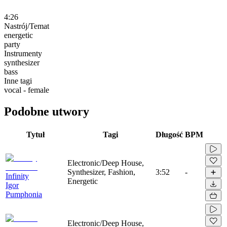
4:26
Nastrój/Temat
energetic
party
Instrumenty
synthesizer
bass
Inne tagi
vocal - female
Podobne utwory
Tytuł
Tagi
Długość
BPM
Electronic/Deep House,
Synthesizer, Fashion,
3:52
-
Infinity
Energetic
Igor
Pumphonia
Electronic/Deep House,