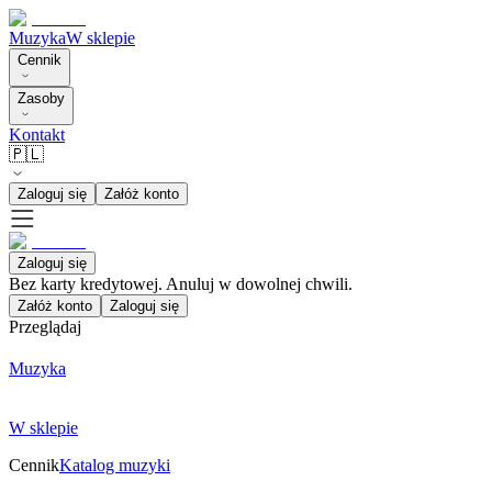
Muzyka
W sklepie
Cennik
Zasoby
Kontakt
🇵🇱
Zaloguj się
Załóż konto
Zaloguj się
Bez karty kredytowej. Anuluj w dowolnej chwili.
Załóż konto
Zaloguj się
Przeglądaj
Muzyka
W sklepie
Cennik
Katalog muzyki