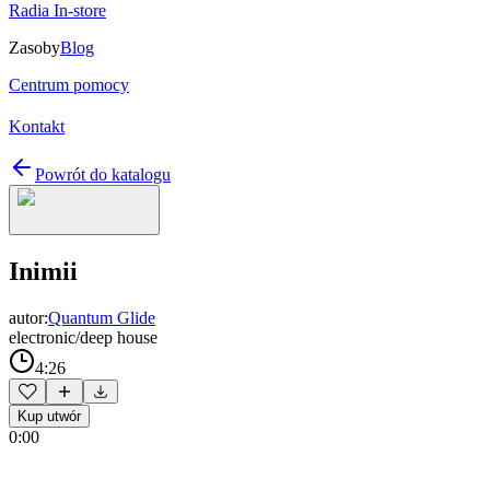
Radia In-store
Zasoby
Blog
Centrum pomocy
Kontakt
Powrót do katalogu
Inimii
autor:
Quantum Glide
electronic/deep house
4:26
Kup utwór
0:00