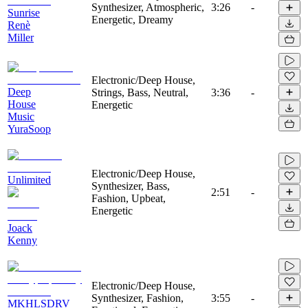
Synthesizer, Atmospheric,
3:26
-
Sunrise
Energetic, Dreamy
Renè
Miller
Electronic/Deep House,
Deep
Strings, Bass, Neutral,
3:36
-
House
Energetic
Music
YuraSoop
Electronic/Deep House,
Unlimited
Synthesizer, Bass,
2:51
-
Fashion, Upbeat,
Energetic
Joack
Kenny
Electronic/Deep House,
Synthesizer, Fashion,
3:55
-
MKHLSDRV