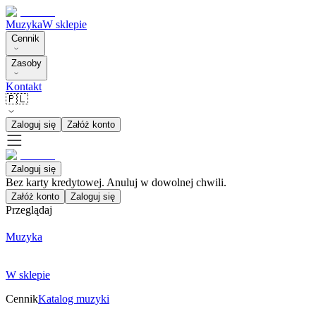
Muzyka
W sklepie
Cennik
Zasoby
Kontakt
🇵🇱
Zaloguj się
Załóż konto
Zaloguj się
Bez karty kredytowej. Anuluj w dowolnej chwili.
Załóż konto
Zaloguj się
Przeglądaj
Muzyka
W sklepie
Cennik
Katalog muzyki