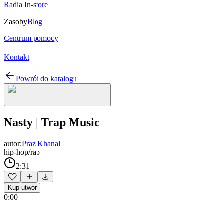
Radia In-store
Zasoby
Blog
Centrum pomocy
Kontakt
Powrót do katalogu
Nasty | Trap Music
autor:
Praz Khanal
hip-hop/rap
2:31
Kup utwór
0:00