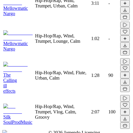
Hip-Hop/Rap, Wind,
3:11
-
Trumpet, Urban, Calm
Mellowmatic
Nargo
Hip-Hop/Rap, Wind,
1:02
-
Trumpet, Lounge, Calm
Mellowmatic
Nargo
Hip-Hop/Rap, Wind, Flute,
The
1:28
90
Urban, Calm
Calling
ill
effects
Hip-Hop/Rap, Wind,
Trumpet, Vlog, Calm,
2:07
100
Silk
Groovy
SoulProdMusic
©
2026
Jamendo Licensing