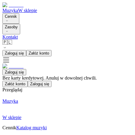
Muzyka
W sklepie
Cennik
Zasoby
Kontakt
🇵🇱
Zaloguj się
Załóż konto
Zaloguj się
Bez karty kredytowej. Anuluj w dowolnej chwili.
Załóż konto
Zaloguj się
Przeglądaj
Muzyka
W sklepie
Cennik
Katalog muzyki