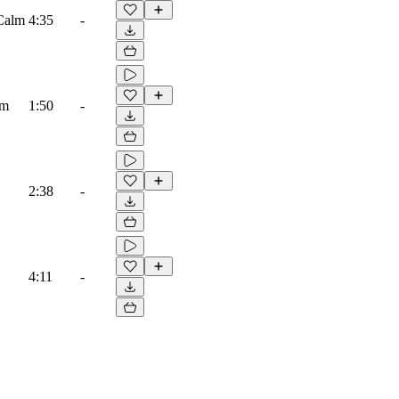
 Calm
4:35
-
lm
1:50
-
2:38
-
4:11
-