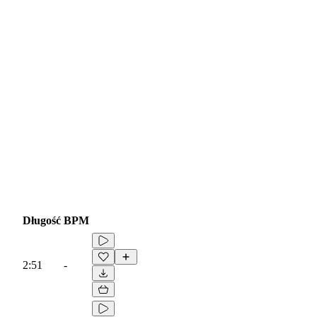
Długość
BPM
2:51
-