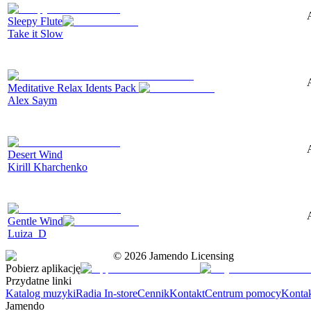
Sleepy Flute
Take it Slow
Meditative Relax Idents Pack
Alex Saym
Desert Wind
Kirill Kharchenko
Gentle Wind
Luiza_D
©
2026
Jamendo Licensing
Pobierz aplikację
Przydatne linki
Katalog muzyki
Radia In-store
Cennik
Kontakt
Centrum pomocy
Konta
Jamendo