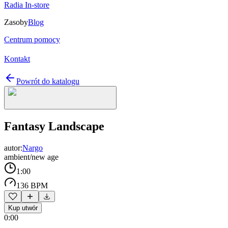
Radia In-store
Zasoby
Blog
Centrum pomocy
Kontakt
Powrót do katalogu
Fantasy Landscape
autor:
Nargo
ambient/new age
1:00
136 BPM
Kup utwór
0:00