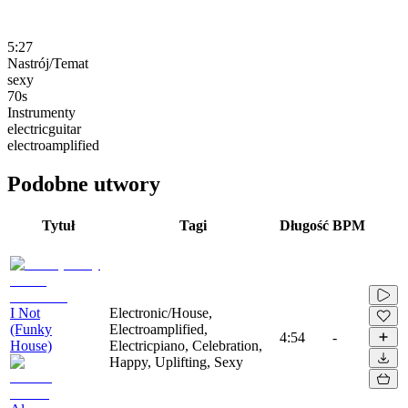
5:27
Nastrój/Temat
sexy
70s
Instrumenty
electricguitar
electroamplified
Podobne utwory
Tytuł
Tagi
Długość
BPM
I Not
Electronic/House,
(Funky
Electroamplified,
4:54
-
House)
Electricpiano, Celebration,
Happy, Uplifting, Sexy