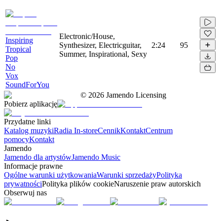
Electronic/House,
Inspiring
Synthesizer, Electricguitar,
2:24
95
Tropical
Summer, Inspirational, Sexy
Pop
No
Vox
SoundForYou
©
2026
Jamendo Licensing
Pobierz aplikację
Przydatne linki
Katalog muzyki
Radia In-store
Cennik
Kontakt
Centrum
pomocy
Kontakt
Jamendo
Jamendo dla artystów
Jamendo Music
Informacje prawne
Ogólne warunki użytkowania
Warunki sprzedaży
Polityka
prywatności
Polityka plików cookie
Naruszenie praw autorskich
Obserwuj nas