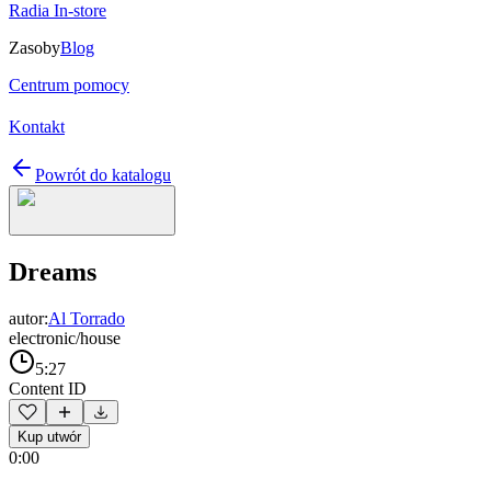
Radia In-store
Zasoby
Blog
Centrum pomocy
Kontakt
Powrót do katalogu
Dreams
autor:
Al Torrado
electronic/house
5:27
Content ID
Kup utwór
0:00