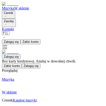
Muzyka
W sklepie
Cennik
Zasoby
Kontakt
🇵🇱
Zaloguj się
Załóż konto
Zaloguj się
Bez karty kredytowej. Anuluj w dowolnej chwili.
Załóż konto
Zaloguj się
Przeglądaj
Muzyka
W sklepie
Cennik
Katalog muzyki