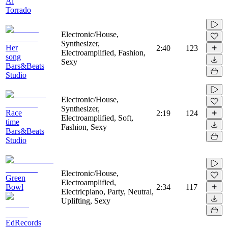
Al
Torrado
Electronic/House,
Synthesizer,
Her
2:40
123
Electroamplified, Fashion,
song
Sexy
Bars&Beats
Studio
Electronic/House,
Synthesizer,
Race
2:19
124
Electroamplified, Soft,
time
Fashion, Sexy
Bars&Beats
Studio
Electronic/House,
Green
Electroamplified,
Bowl
2:34
117
Electricpiano, Party, Neutral,
Uplifting, Sexy
EdRecords