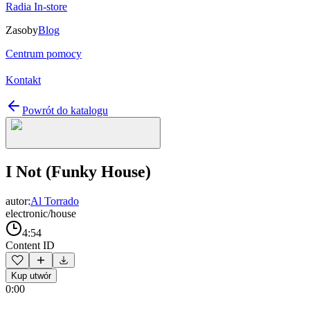
Radia In-store
Zasoby
Blog
Centrum pomocy
Kontakt
Powrót do katalogu
I Not (Funky House)
autor:
Al Torrado
electronic/house
4:54
Content ID
Kup utwór
0:00