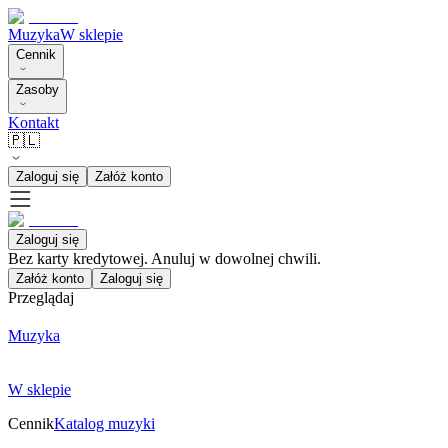
Muzyka
W sklepie
Cennik
Zasoby
Kontakt
🇵🇱
Zaloguj się
Załóż konto
Zaloguj się
Bez karty kredytowej. Anuluj w dowolnej chwili.
Załóż konto
Zaloguj się
Przeglądaj
Muzyka
W sklepie
Cennik
Katalog muzyki