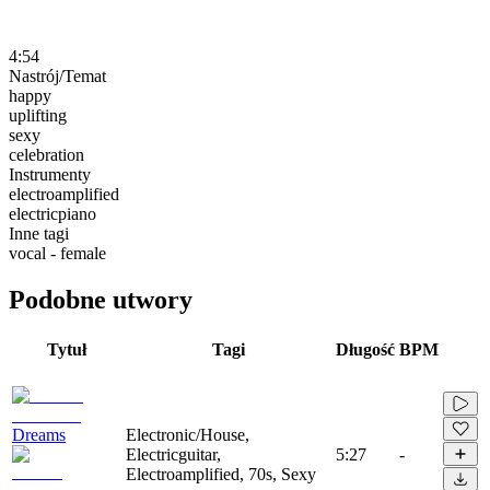
4:54
Nastrój/Temat
happy
uplifting
sexy
celebration
Instrumenty
electroamplified
electricpiano
Inne tagi
vocal - female
Podobne utwory
Tytuł
Tagi
Długość
BPM
Dreams
Electronic/House,
Electricguitar,
5:27
-
Electroamplified, 70s, Sexy