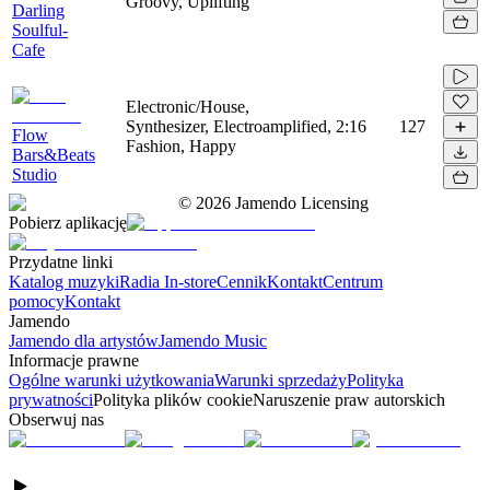
Groovy, Uplifting
Darling
Soulful-
Cafe
Electronic/House,
Synthesizer, Electroamplified,
2:16
127
Flow
Fashion, Happy
Bars&Beats
Studio
©
2026
Jamendo Licensing
Pobierz aplikację
Przydatne linki
Katalog muzyki
Radia In-store
Cennik
Kontakt
Centrum
pomocy
Kontakt
Jamendo
Jamendo dla artystów
Jamendo Music
Informacje prawne
Ogólne warunki użytkowania
Warunki sprzedaży
Polityka
prywatności
Polityka plików cookie
Naruszenie praw autorskich
Obserwuj nas