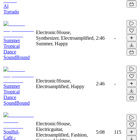
Al
Torrado
Electronic/House,
Synthesizer, Electroamplified,
2:46
-
Summer
Summer, Happy
Tropical
Dance
SoundBound
Electronic/House,
2:46
-
Summer
Electroamplified, Happy
Tropical
Dance
SoundBound
Electronic/House,
Electricguitar,
Soulful-
5:08
115
Electroamplified, Fashion,
Cafe -