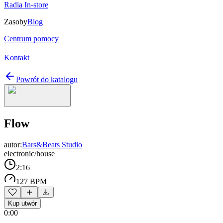
Radia In-store
Zasoby
Blog
Centrum pomocy
Kontakt
Powrót do katalogu
Flow
autor:
Bars&Beats Studio
electronic/house
2:16
127 BPM
Kup utwór
0:00