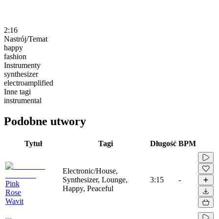
2:16
Nastrój/Temat
happy
fashion
Instrumenty
synthesizer
electroamplified
Inne tagi
instrumental
Podobne utwory
Tytuł
Tagi
Długość
BPM
Electronic/House,
Synthesizer, Lounge,
3:15
-
Pink
Happy, Peaceful
Rose
Wavit