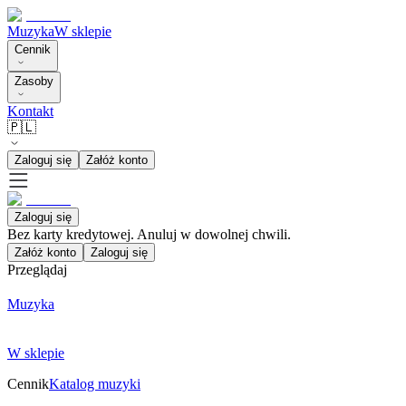
Muzyka
W sklepie
Cennik
Zasoby
Kontakt
🇵🇱
Zaloguj się
Załóż konto
Zaloguj się
Bez karty kredytowej. Anuluj w dowolnej chwili.
Załóż konto
Zaloguj się
Przeglądaj
Muzyka
W sklepie
Cennik
Katalog muzyki