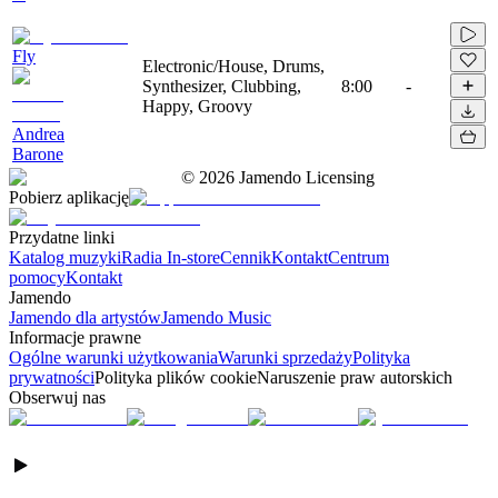
Fly
Electronic/House, Drums,
Synthesizer, Clubbing,
8:00
-
Happy, Groovy
Andrea
Barone
©
2026
Jamendo Licensing
Pobierz aplikację
Przydatne linki
Katalog muzyki
Radia In-store
Cennik
Kontakt
Centrum
pomocy
Kontakt
Jamendo
Jamendo dla artystów
Jamendo Music
Informacje prawne
Ogólne warunki użytkowania
Warunki sprzedaży
Polityka
prywatności
Polityka plików cookie
Naruszenie praw autorskich
Obserwuj nas