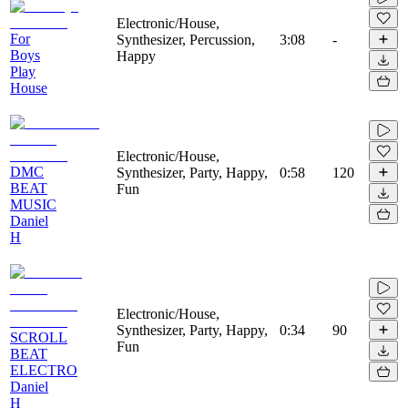
Electronic/House,
For
Synthesizer, Percussion,
3:08
-
Boys
Happy
Play
House
Electronic/House,
DMC
Synthesizer, Party, Happy,
0:58
120
BEAT
Fun
MUSIC
Daniel
H
Electronic/House,
Synthesizer, Party, Happy,
0:34
90
SCROLL
Fun
BEAT
ELECTRO
Daniel
H