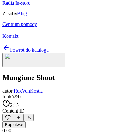
Radia In-store
Zasoby
Blog
Centrum pomocy
Kontakt
Powrót do katalogu
Mangione Shoot
autor:
RexVonKostia
funk/r&b
2:15
Content ID
Kup utwór
0:00