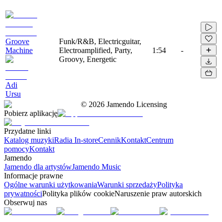
Groove
Funk/R&B, Electricguitar,
Machine
Electroamplified, Party,
1:54
-
Groovy, Energetic
Adi
Ursu
©
2026
Jamendo Licensing
Pobierz aplikację
Przydatne linki
Katalog muzyki
Radia In-store
Cennik
Kontakt
Centrum
pomocy
Kontakt
Jamendo
Jamendo dla artystów
Jamendo Music
Informacje prawne
Ogólne warunki użytkowania
Warunki sprzedaży
Polityka
prywatności
Polityka plików cookie
Naruszenie praw autorskich
Obserwuj nas