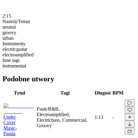
2:15
Nastrój/Temat
neutral
groovy
urban
Instrumenty
electricguitar
electroamplified
Inne tagi
instrumental
Podobne utwory
Tytuł
Tagi
Długość
BPM
Funk/R&B,
Electroamplified,
Under
1:13
-
Electricbass, Commercial,
Cover
Groovy
Music-
Panda