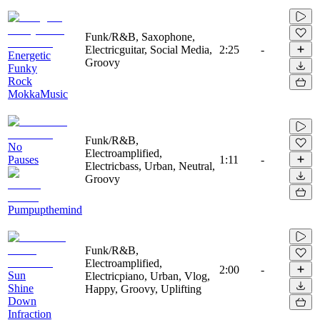
Funk/R&B, Saxophone,
Electricguitar, Social Media,
2:25
-
Energetic
Groovy
Funky
Rock
MokkaMusic
Funk/R&B,
No
Electroamplified,
Pauses
1:11
-
Electricbass, Urban, Neutral,
Groovy
Pumpupthemind
Funk/R&B,
Electroamplified,
2:00
-
Sun
Electricpiano, Urban, Vlog,
Shine
Happy, Groovy, Uplifting
Down
Infraction