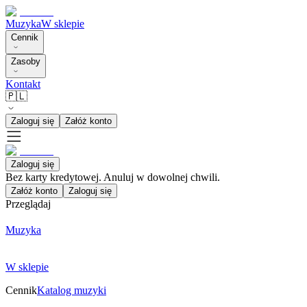
Muzyka
W sklepie
Cennik
Zasoby
Kontakt
🇵🇱
Zaloguj się
Załóż konto
Zaloguj się
Bez karty kredytowej. Anuluj w dowolnej chwili.
Załóż konto
Zaloguj się
Przeglądaj
Muzyka
W sklepie
Cennik
Katalog muzyki