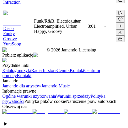
Infraction
Funk/R&B, Electricguitar,
Electroamplified, Urban,
3:01
-
Disco
Happy, Groovy
Funky
Groove
YuraSoop
©
2026
Jamendo Licensing
Pobierz aplikację
Przydatne linki
Katalog muzyki
Radia In-store
Cennik
Kontakt
Centrum
pomocy
Kontakt
Jamendo
Jamendo dla artystów
Jamendo Music
Informacje prawne
Ogólne warunki użytkowania
Warunki sprzedaży
Polityka
prywatności
Polityka plików cookie
Naruszenie praw autorskich
Obserwuj nas