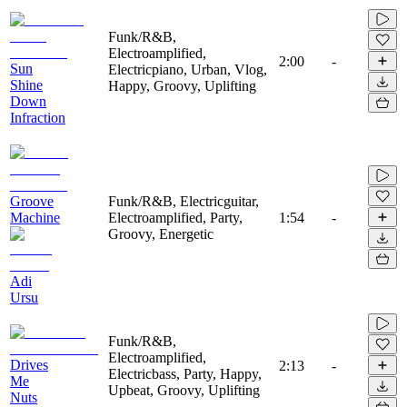
Funk/R&B,
Electroamplified,
2:00
-
Sun
Electricpiano, Urban, Vlog,
Shine
Happy, Groovy, Uplifting
Down
Infraction
Groove
Funk/R&B, Electricguitar,
Machine
Electroamplified, Party,
1:54
-
Groovy, Energetic
Adi
Ursu
Funk/R&B,
Electroamplified,
Drives
2:13
-
Electricbass, Party, Happy,
Me
Upbeat, Groovy, Uplifting
Nuts