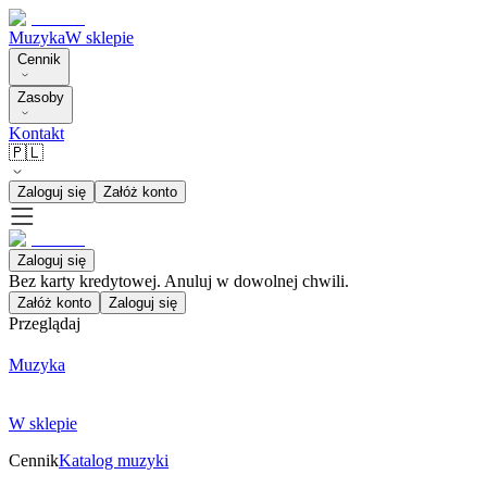
Muzyka
W sklepie
Cennik
Zasoby
Kontakt
🇵🇱
Zaloguj się
Załóż konto
Zaloguj się
Bez karty kredytowej. Anuluj w dowolnej chwili.
Załóż konto
Zaloguj się
Przeglądaj
Muzyka
W sklepie
Cennik
Katalog muzyki