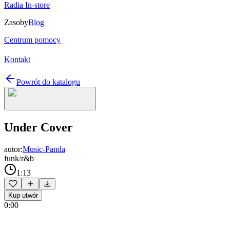
Radia In-store
Zasoby
Blog
Centrum pomocy
Kontakt
Powrót do katalogu
Under Cover
autor:
Music-Panda
funk/r&b
1:13
Kup utwór
0:00