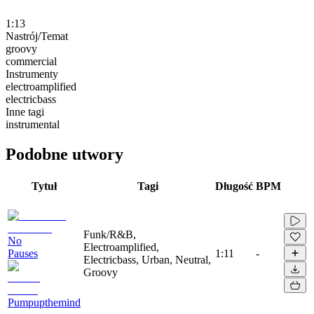
1:13
Nastrój/Temat
groovy
commercial
Instrumenty
electroamplified
electricbass
Inne tagi
instrumental
Podobne utwory
Tytuł
Tagi
Długość
BPM
Funk/R&B,
No
Electroamplified,
Pauses
1:11
-
Electricbass, Urban, Neutral,
Groovy
Pumpupthemind