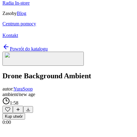
Radia In-store
Zasoby
Blog
Centrum pomocy
Kontakt
Powrót do katalogu
Drone Background Ambient
autor:
YuraSoop
ambient/new age
1:58
Kup utwór
0:00