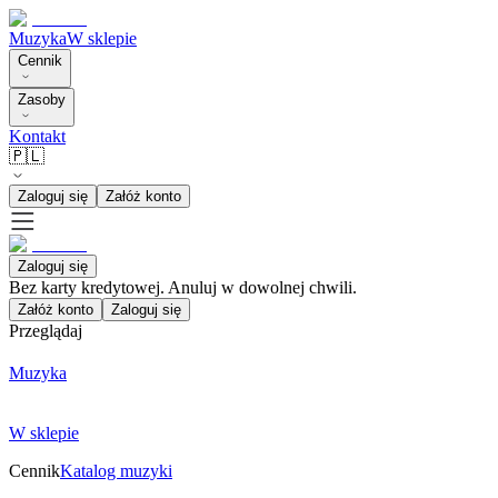
Muzyka
W sklepie
Cennik
Zasoby
Kontakt
🇵🇱
Zaloguj się
Załóż konto
Zaloguj się
Bez karty kredytowej. Anuluj w dowolnej chwili.
Załóż konto
Zaloguj się
Przeglądaj
Muzyka
W sklepie
Cennik
Katalog muzyki