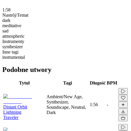
1:58
Nastrój/Temat
dark
meditative
sad
atmospheric
Instrumenty
synthesizer
Inne tagi
instrumental
Podobne utwory
Tytuł
Tagi
Długość
BPM
Ambient/New Age,
Synthesizer,
1:56
-
Distant Orbit
Soundscape, Neutral,
Lightning
Dark
Traveler