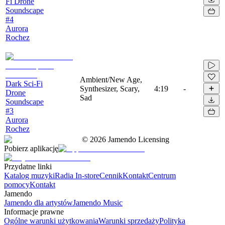
Fi Drone
Soundscape
#4
Aurora
Rochez
Ambient/New Age,
Dark Sci-Fi
Synthesizer, Scary,
4:19
-
Drone
Sad
Soundscape
#3
Aurora
Rochez
©
2026
Jamendo Licensing
Pobierz aplikację
Przydatne linki
Katalog muzyki
Radia In-store
Cennik
Kontakt
Centrum
pomocy
Kontakt
Jamendo
Jamendo dla artystów
Jamendo Music
Informacje prawne
Ogólne warunki użytkowania
Warunki sprzedaży
Polityka