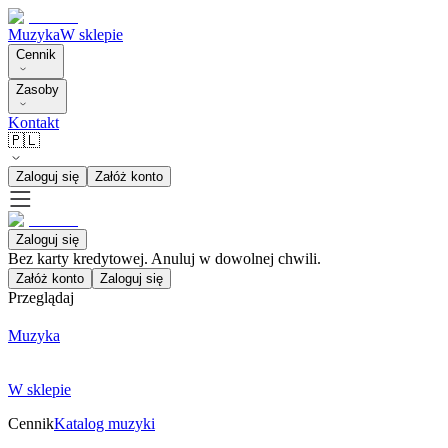
Muzyka
W sklepie
Cennik
Zasoby
Kontakt
🇵🇱
Zaloguj się
Załóż konto
Zaloguj się
Bez karty kredytowej. Anuluj w dowolnej chwili.
Załóż konto
Zaloguj się
Przeglądaj
Muzyka
W sklepie
Cennik
Katalog muzyki