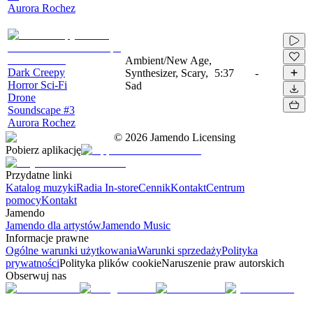
Aurora Rochez
Ambient/New Age,
Dark Creepy
Synthesizer, Scary,
5:37
-
Horror Sci-Fi
Sad
Drone
Soundscape #3
Aurora Rochez
©
2026
Jamendo Licensing
Pobierz aplikację
Przydatne linki
Katalog muzyki
Radia In-store
Cennik
Kontakt
Centrum
pomocy
Kontakt
Jamendo
Jamendo dla artystów
Jamendo Music
Informacje prawne
Ogólne warunki użytkowania
Warunki sprzedaży
Polityka
prywatności
Polityka plików cookie
Naruszenie praw autorskich
Obserwuj nas