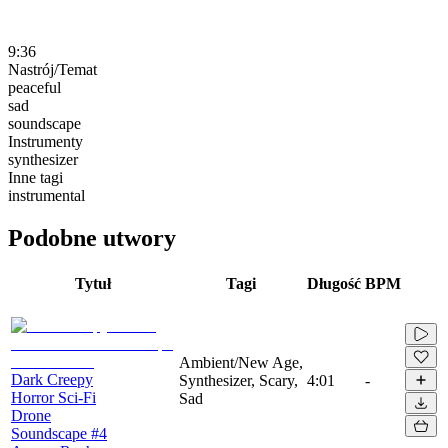
9:36
Nastrój/Temat
peaceful
sad
soundscape
Instrumenty
synthesizer
Inne tagi
instrumental
Podobne utwory
Tytuł
Tagi
Długość
BPM
Ambient/New Age,
Dark Creepy
Synthesizer, Scary,
4:01
-
Horror Sci-Fi
Sad
Drone
Soundscape #4