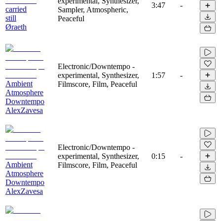
experimental, Synthesizer,
3:47
-
carried
Sampler, Atmospheric,
still
Peaceful
Øraeth
Electronic/Downtempo -
experimental, Synthesizer,
1:57
-
Ambient
Filmscore, Film, Peaceful
Atmosphere
Downtempo
AlexZavesa
Electronic/Downtempo -
experimental, Synthesizer,
0:15
-
Ambient
Filmscore, Film, Peaceful
Atmosphere
Downtempo
AlexZavesa