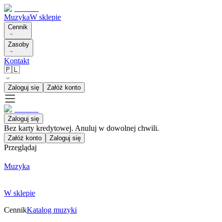
Muzyka
W sklepie
Cennik
Zasoby
Kontakt
🇵🇱
Zaloguj się
Załóż konto
Zaloguj się
Bez karty kredytowej. Anuluj w dowolnej chwili.
Załóż konto
Zaloguj się
Przeglądaj
Muzyka
W sklepie
Cennik
Katalog muzyki