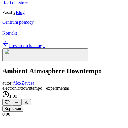
Radia In-store
Zasoby
Blog
Centrum pomocy
Kontakt
Powrót do katalogu
Ambient Atmosphere Downtempo
autor:
AlexZavesa
electronic/downtempo - experimental
1:00
Kup utwór
0:00