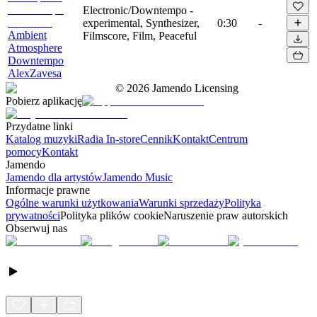
Electronic/Downtempo -
experimental, Synthesizer,
0:30
-
Ambient
Filmscore, Film, Peaceful
Atmosphere
Downtempo
AlexZavesa
©
2026
Jamendo Licensing
Pobierz aplikację
Przydatne linki
Katalog muzyki
Radia In-store
Cennik
Kontakt
Centrum
pomocy
Kontakt
Jamendo
Jamendo dla artystów
Jamendo Music
Informacje prawne
Ogólne warunki użytkowania
Warunki sprzedaży
Polityka
prywatności
Polityka plików cookie
Naruszenie praw autorskich
Obserwuj nas