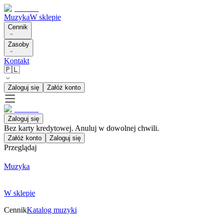
Muzyka
W sklepie
Cennik
Zasoby
Kontakt
🇵🇱
Zaloguj się
Załóż konto
Zaloguj się
Bez karty kredytowej. Anuluj w dowolnej chwili.
Załóż konto
Zaloguj się
Przeglądaj
Muzyka
W sklepie
Cennik
Katalog muzyki