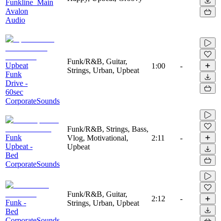
Funkline_Main
Avalon
Audio
Funk/R&B, Guitar,
Upbeat
1:00
-
Strings, Urban, Upbeat
Funk
Drive -
60sec
CorporateSounds
Funk/R&B, Strings, Bass,
Funk
Vlog, Motivational,
2:11
-
Upbeat -
Upbeat
Bed
CorporateSounds
Funk/R&B, Guitar,
2:12
-
Funk -
Strings, Urban, Upbeat
Bed
CorporateSounds