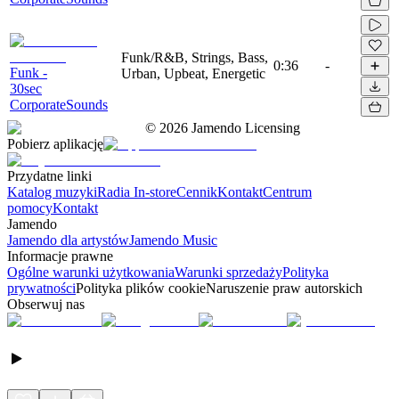
Funk/R&B, Strings, Bass,
0:36
-
Funk -
Urban, Upbeat, Energetic
30sec
CorporateSounds
©
2026
Jamendo Licensing
Pobierz aplikację
Przydatne linki
Katalog muzyki
Radia In-store
Cennik
Kontakt
Centrum
pomocy
Kontakt
Jamendo
Jamendo dla artystów
Jamendo Music
Informacje prawne
Ogólne warunki użytkowania
Warunki sprzedaży
Polityka
prywatności
Polityka plików cookie
Naruszenie praw autorskich
Obserwuj nas