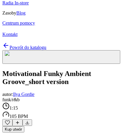
Radia In-store
Zasoby
Blog
Centrum pomocy
Kontakt
Powrót do katalogu
Motivational Funky Ambient
Groove_short version
autor:
Ilya Gordie
funk/r&b
1:15
105 BPM
Kup utwór