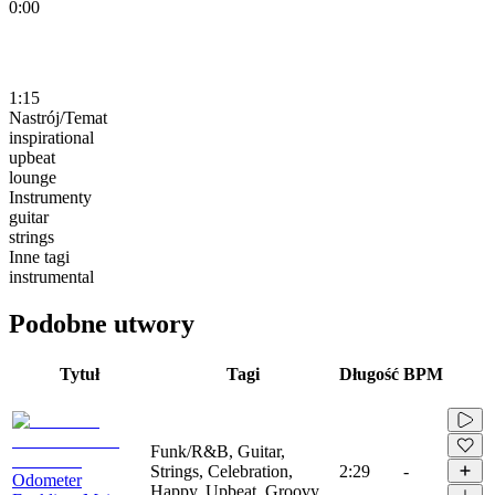
0:00
1:15
Nastrój/Temat
inspirational
upbeat
lounge
Instrumenty
guitar
strings
Inne tagi
instrumental
Podobne utwory
Tytuł
Tagi
Długość
BPM
Funk/R&B, Guitar,
Strings, Celebration,
2:29
-
Odometer
Happy, Upbeat, Groovy