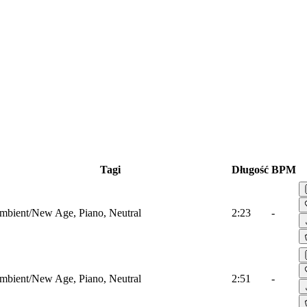
Tagi
Długość
BPM
mbient/New Age, Piano, Neutral
2:23
-
mbient/New Age, Piano, Neutral
2:51
-