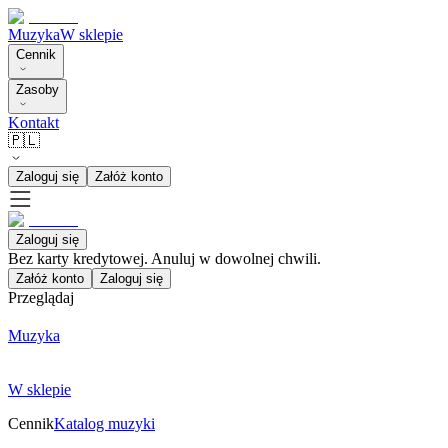
Muzyka
W sklepie
Cennik
Zasoby
Kontakt
🇵🇱
Zaloguj się
Załóż konto
Zaloguj się
Bez karty kredytowej. Anuluj w dowolnej chwili.
Załóż konto
Zaloguj się
Przeglądaj
Muzyka
W sklepie
Cennik
Katalog muzyki