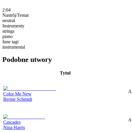
2:04
Nastrój/Temat
neutral
Instrumenty
strings
piano
Inne tagi
instrumental
Podobne utwory
Tytuł
A
Color Me New
Bernie Schmidt
A
Cascades
Nina Harris