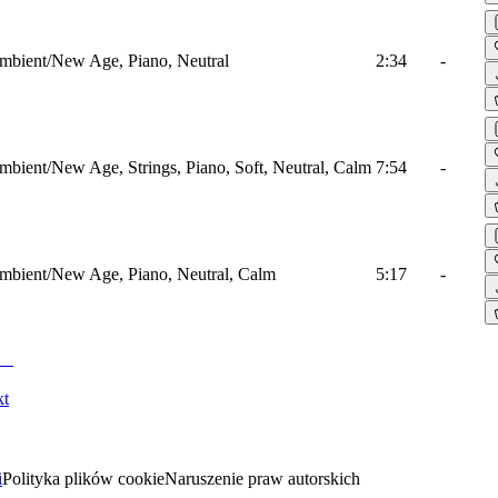
mbient/New Age, Piano, Neutral
2:34
-
mbient/New Age, Strings, Piano, Soft, Neutral, Calm
7:54
-
mbient/New Age, Piano, Neutral, Calm
5:17
-
kt
i
Polityka plików cookie
Naruszenie praw autorskich