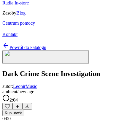
Radia In-store
Zasoby
Blog
Centrum pomocy
Kontakt
Powrót do katalogu
Dark Crime Scene Investigation
autor:
LeonirMusic
ambient/new age
2:04
Kup utwór
0:00