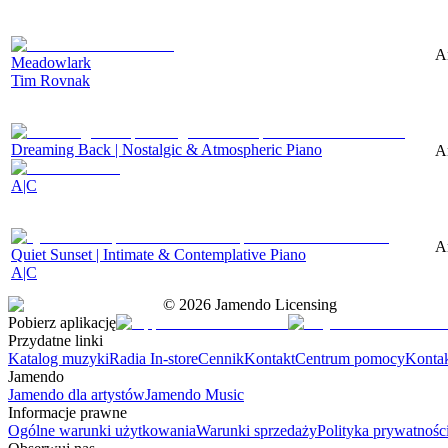
A
Meadowlark
Tim Rovnak
Dreaming Back | Nostalgic & Atmospheric Piano
A
A|C
A
Quiet Sunset | Intimate & Contemplative Piano
A|C
©
2026
Jamendo Licensing
Pobierz aplikację
Przydatne linki
Katalog muzyki
Radia In-store
Cennik
Kontakt
Centrum pomocy
Konta
Jamendo
Jamendo dla artystów
Jamendo Music
Informacje prawne
Ogólne warunki użytkowania
Warunki sprzedaży
Polityka prywatnośc