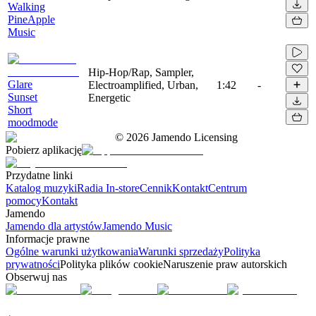
Walking
PineApple
Music
Hip-Hop/Rap, Sampler,
Glare
Electroamplified, Urban,
1:42
-
Sunset
Energetic
Short
moodmode
©
2026
Jamendo Licensing
Pobierz aplikację
Przydatne linki
Katalog muzyki
Radia In-store
Cennik
Kontakt
Centrum
pomocy
Kontakt
Jamendo
Jamendo dla artystów
Jamendo Music
Informacje prawne
Ogólne warunki użytkowania
Warunki sprzedaży
Polityka
prywatności
Polityka plików cookie
Naruszenie praw autorskich
Obserwuj nas