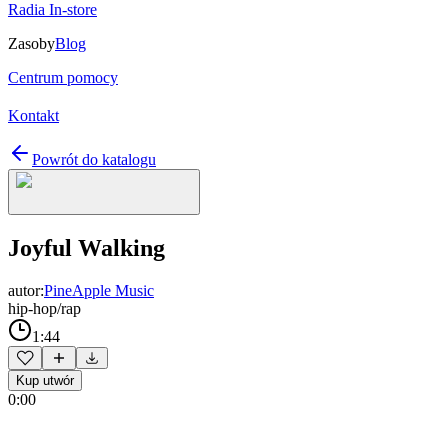
Radia In-store
Zasoby
Blog
Centrum pomocy
Kontakt
Powrót do katalogu
Joyful Walking
autor:
PineApple Music
hip-hop/rap
1:44
Kup utwór
0:00