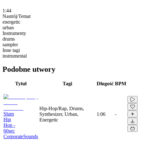
1:44
Nastrój/Temat
energetic
urban
Instrumenty
drums
sampler
Inne tagi
instrumental
Podobne utwory
Tytuł
Tagi
Długość
BPM
Hip-Hop/Rap, Drums,
Slum
Synthesizer, Urban,
1:06
-
Hip
Energetic
Hop -
60sec
CorporateSounds