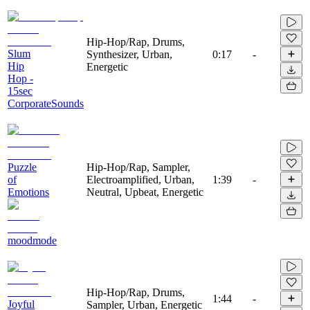
Hip-Hop/Rap, Drums,
Slum
Synthesizer, Urban,
0:17
-
Hip
Energetic
Hop -
15sec
CorporateSounds
Puzzle
Hip-Hop/Rap, Sampler,
of
Electroamplified, Urban,
1:39
-
Emotions
Neutral, Upbeat, Energetic
moodmode
Hip-Hop/Rap, Drums,
1:44
-
Joyful
Sampler, Urban, Energetic