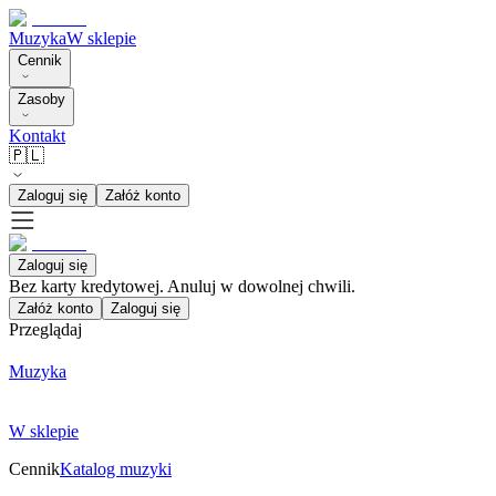
Muzyka
W sklepie
Cennik
Zasoby
Kontakt
🇵🇱
Zaloguj się
Załóż konto
Zaloguj się
Bez karty kredytowej. Anuluj w dowolnej chwili.
Załóż konto
Zaloguj się
Przeglądaj
Muzyka
W sklepie
Cennik
Katalog muzyki