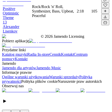
Rock/Rock 'n' Roll,
Positive
Synthesizer, Bass, Upbeat,
2:18
105
Optimistic
Peaceful
Theme
13
Alexander
Lisenkov
©
2026
Jamendo Licensing
Pobierz aplikację
Przydatne linki
Katalog muzyki
Radia In-store
Cennik
Kontakt
Centrum
pomocy
Kontakt
Jamendo
Jamendo dla artystów
Jamendo Music
Informacje prawne
Ogólne warunki użytkowania
Warunki sprzedaży
Polityka
prywatności
Polityka plików cookie
Naruszenie praw autorskich
Obserwuj nas