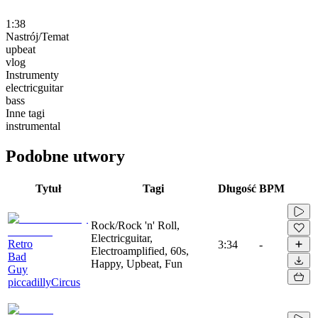
1:38
Nastrój/Temat
upbeat
vlog
Instrumenty
electricguitar
bass
Inne tagi
instrumental
Podobne utwory
Tytuł
Tagi
Długość
BPM
Rock/Rock 'n' Roll,
Electricguitar,
Retro
3:34
-
Electroamplified, 60s,
Bad
Happy, Upbeat, Fun
Guy
piccadillyCircus