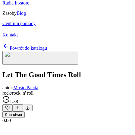
Radia In-store
Zasoby
Blog
Centrum pomocy
Kontakt
Powrót do katalogu
Let The Good Times Roll
autor:
Music-Panda
rock/rock 'n' roll
1:38
Kup utwór
0:00