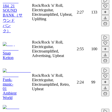
Rock/Rock 'n' Roll,
184_21
Electricguitar,
SOUND
2:27
133
Electroamplified, Upbeat,
BANK（サ
Uplifting
ウンド
バン
ク）
Rock/Rock 'n' Roll,
Electricguitar,
2:55
100
Electroamplified,
Snap
Advertising, Upbeat
Keiton
Rock/Rock 'n' Roll,
Funk-
Electricguitar,
2:24
99
music-
Electroamplified, Retro,
01
Upbeat
Ambient
World