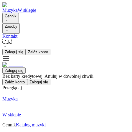
Muzyka
W sklepie
Cennik
Zasoby
Kontakt
🇵🇱
Zaloguj się
Załóż konto
Zaloguj się
Bez karty kredytowej. Anuluj w dowolnej chwili.
Załóż konto
Zaloguj się
Przeglądaj
Muzyka
W sklepie
Cennik
Katalog muzyki