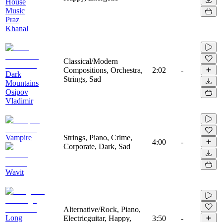
House
Music
Praz
Khanal
Classical/Modern
Compositions, Orchestra,
2:02
-
Dark
Strings, Sad
Mountains
Osipov
Vladimir
Vampire
Strings, Piano, Crime,
4:00
-
Corporate, Dark, Sad
Wavit
Alternative/Rock, Piano,
Long
Electricguitar, Happy,
3:50
-