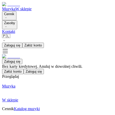
Muzyka
W sklepie
Cennik
Zasoby
Kontakt
🇵🇱
Zaloguj się
Załóż konto
Zaloguj się
Bez karty kredytowej. Anuluj w dowolnej chwili.
Załóż konto
Zaloguj się
Przeglądaj
Muzyka
W sklepie
Cennik
Katalog muzyki