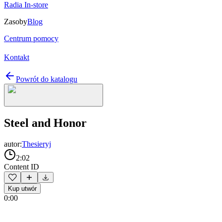
Radia In-store
Zasoby
Blog
Centrum pomocy
Kontakt
Powrót do katalogu
Steel and Honor
autor:
Thesieryj
2:02
Content ID
Kup utwór
0:00