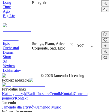
Long
Energetic
Time
Ago
Big Liz
Epic
Strings, Piano, Adventure,
0:27
-
Orchestral
Corporate, Sad, Epic
Drama
Short
03
Yevhen
Lokhmatov
©
2026
Jamendo Licensing
Pobierz aplikację
Przydatne linki
Katalog muzyki
Radia In-store
Cennik
Kontakt
Centrum
pomocy
Kontakt
Jamendo
Jamendo dla artystów
Jamendo Music
Informacje prawne