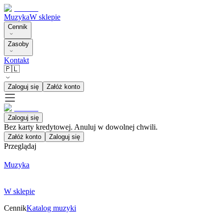
Muzyka
W sklepie
Cennik
Zasoby
Kontakt
🇵🇱
Zaloguj się
Załóż konto
Zaloguj się
Bez karty kredytowej. Anuluj w dowolnej chwili.
Załóż konto
Zaloguj się
Przeglądaj
Muzyka
W sklepie
Cennik
Katalog muzyki