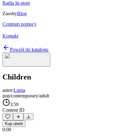
Radia In-store
Zasoby
Blog
Centrum pomocy
Kontakt
Powrót do katalogu
Children
autor:
Luma
pop/contemporary/adult
3:59
Content ID
Kup utwór
0:00