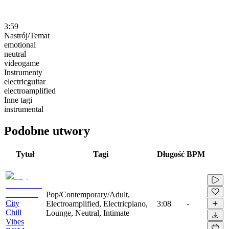
3:59
Nastrój/Temat
emotional
neutral
videogame
Instrumenty
electricguitar
electroamplified
Inne tagi
instrumental
Podobne utwory
Tytuł
Tagi
Długość
BPM
Pop/Contemporary/Adult,
City
Electroamplified, Electricpiano,
3:08
-
Chill
Lounge, Neutral, Intimate
Vibes