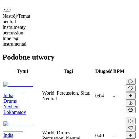
2:47
Nastrój/Temat
neutral
Instrumenty
percussion
Inne tagi
instrumental
Podobne utwory
Tytuł
Tagi
Długość
BPM
World, Percussion, Sitar,
India
0:04
-
Neutral
Drums
Yevhen
Lokhmatov
World, Drums,
India
0:40
-
Percussion, Neutral