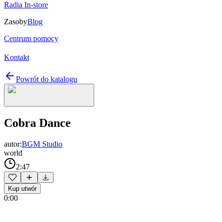
Radia In-store
Zasoby
Blog
Centrum pomocy
Kontakt
Powrót do katalogu
Cobra Dance
autor:
BGM Studio
world
2:47
Kup utwór
0:00