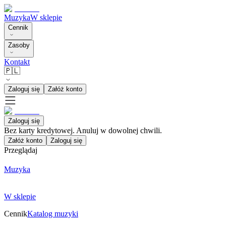
Muzyka
W sklepie
Cennik
Zasoby
Kontakt
🇵🇱
Zaloguj się
Załóż konto
Zaloguj się
Bez karty kredytowej. Anuluj w dowolnej chwili.
Załóż konto
Zaloguj się
Przeglądaj
Muzyka
W sklepie
Cennik
Katalog muzyki