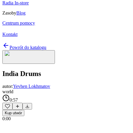
Radia In-store
Zasoby
Blog
Centrum pomocy
Kontakt
Powrót do katalogu
India Drums
autor:
Yevhen Lokhmatov
world
0:57
Kup utwór
0:00