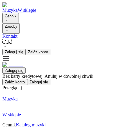
Muzyka
W sklepie
Cennik
Zasoby
Kontakt
🇵🇱
Zaloguj się
Załóż konto
Zaloguj się
Bez karty kredytowej. Anuluj w dowolnej chwili.
Załóż konto
Zaloguj się
Przeglądaj
Muzyka
W sklepie
Cennik
Katalog muzyki