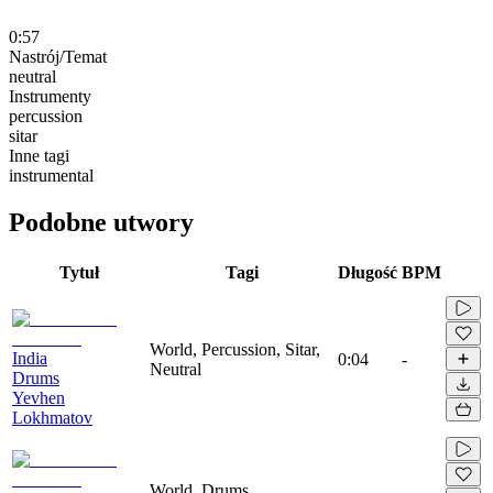
0:57
Nastrój/Temat
neutral
Instrumenty
percussion
sitar
Inne tagi
instrumental
Podobne utwory
Tytuł
Tagi
Długość
BPM
World, Percussion, Sitar,
India
0:04
-
Neutral
Drums
Yevhen
Lokhmatov
World, Drums,