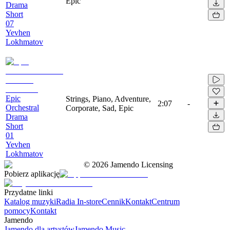
Epic
Drama
Short
07
Yevhen
Lokhmatov
Epic
Strings, Piano, Adventure,
2:07
-
Orchestral
Corporate, Sad, Epic
Drama
Short
01
Yevhen
Lokhmatov
©
2026
Jamendo Licensing
Pobierz aplikację
Przydatne linki
Katalog muzyki
Radia In-store
Cennik
Kontakt
Centrum
pomocy
Kontakt
Jamendo
Jamendo dla artystów
Jamendo Music