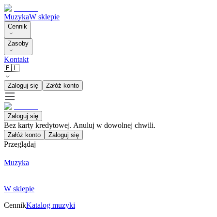
Muzyka
W sklepie
Cennik
Zasoby
Kontakt
🇵🇱
Zaloguj się
Załóż konto
Zaloguj się
Bez karty kredytowej. Anuluj w dowolnej chwili.
Załóż konto
Zaloguj się
Przeglądaj
Muzyka
W sklepie
Cennik
Katalog muzyki