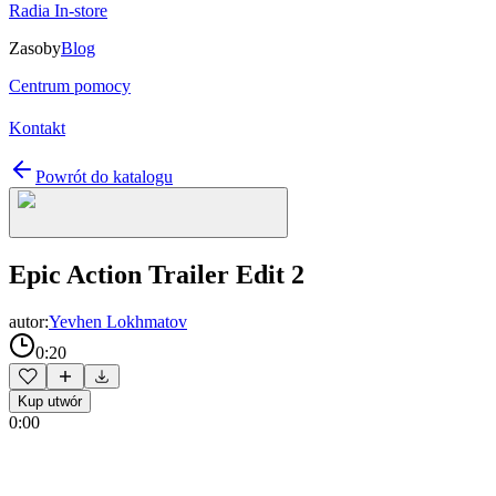
Radia In-store
Zasoby
Blog
Centrum pomocy
Kontakt
Powrót do katalogu
Epic Action Trailer Edit 2
autor:
Yevhen Lokhmatov
0:20
Kup utwór
0:00