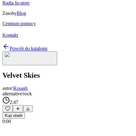
Radia In-store
Zasoby
Blog
Centrum pomocy
Kontakt
Powrót do katalogu
Velvet Skies
autor:
Kosash
alternative/rock
2:47
Kup utwór
0:00