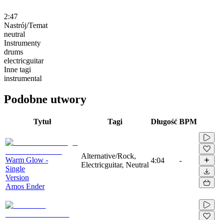
2:47
Nastrój/Temat
neutral
Instrumenty
drums
electricguitar
Inne tagi
instrumental
Podobne utwory
Tytuł
Tagi
Długość
BPM
Alternative/Rock,
Warm Glow -
4:04
-
Electricguitar, Neutral
Single
Version
Amos Ender