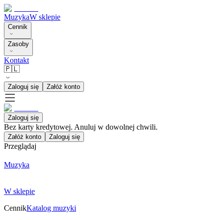
Muzyka
W sklepie
Cennik
Zasoby
Kontakt
🇵🇱
Zaloguj się
Załóż konto
Zaloguj się
Bez karty kredytowej. Anuluj w dowolnej chwili.
Załóż konto
Zaloguj się
Przeglądaj
Muzyka
W sklepie
Cennik
Katalog muzyki