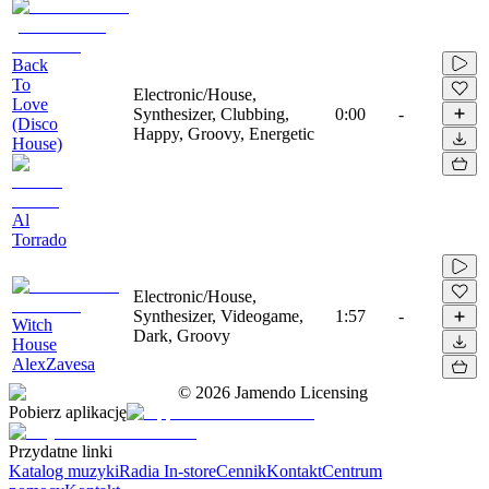
Back
To
Electronic/House,
Love
Synthesizer, Clubbing,
0:00
-
(Disco
Happy, Groovy, Energetic
House)
Al
Torrado
Electronic/House,
Synthesizer, Videogame,
1:57
-
Witch
Dark, Groovy
House
AlexZavesa
©
2026
Jamendo Licensing
Pobierz aplikację
Przydatne linki
Katalog muzyki
Radia In-store
Cennik
Kontakt
Centrum