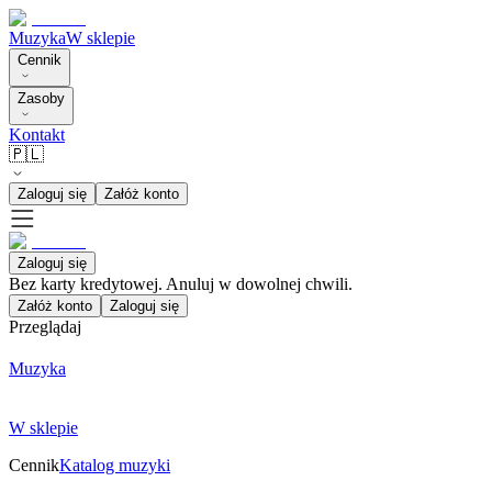
Muzyka
W sklepie
Cennik
Zasoby
Kontakt
🇵🇱
Zaloguj się
Załóż konto
Zaloguj się
Bez karty kredytowej. Anuluj w dowolnej chwili.
Załóż konto
Zaloguj się
Przeglądaj
Muzyka
W sklepie
Cennik
Katalog muzyki