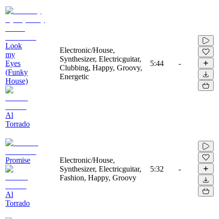
Look
Electronic/House,
my
Synthesizer, Electricguitar,
Eyes
5:44
-
Clubbing, Happy, Groovy,
(Funky
Energetic
House)
Al
Torrado
Promise
Electronic/House,
Synthesizer, Electricguitar,
5:32
-
Fashion, Happy, Groovy
Al
Torrado