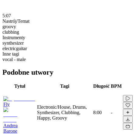
5:07
Nastrój/Temat
groovy
clubbing
Instrumenty
synthesizer
electricguitar
Inne tagi
vocal - male
Podobne utwory
Tytuł
Tagi
Długość
BPM
Fly
Electronic/House, Drums,
Synthesizer, Clubbing,
8:00
-
Happy, Groovy
Andrea
Barone