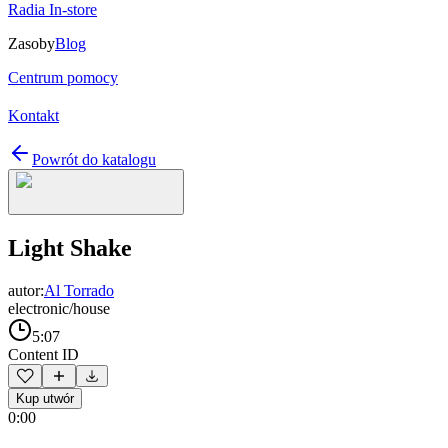
Radia In-store
Zasoby
Blog
Centrum pomocy
Kontakt
Powrót do katalogu
Light Shake
autor:
Al Torrado
electronic/house
5:07
Content ID
Kup utwór
0:00