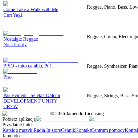
Reggae, Piano, Bass, Lo
Come Take a Walk with Me
Curt Yagi
Reggae, Guitar, Electricg
Nostalgic Reggae
Nick Gordy
PISO - tutto cambia, Pt.1
Reggae, Synthesizer, Pian
Piso
Pas Evident - Selekta Dalcim
Reggae, Strings, Bass, So
DEVELOPMENT UNITY
CREW
©
2026
Jamendo Licensing
Pobierz aplikację
Przydatne linki
Katalog muzyki
Radia In-store
Cennik
Kontakt
Centrum pomocy
Konta
Jamendo