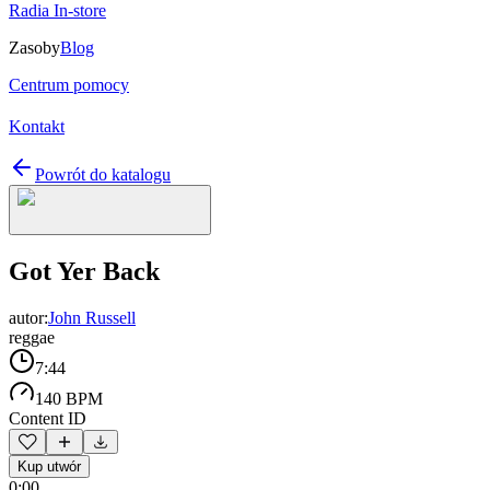
Radia In-store
Zasoby
Blog
Centrum pomocy
Kontakt
Powrót do katalogu
Got Yer Back
autor:
John Russell
reggae
7:44
140 BPM
Content ID
Kup utwór
0:00