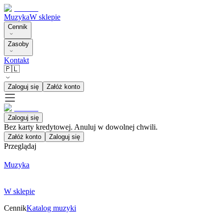
Muzyka
W sklepie
Cennik
Zasoby
Kontakt
🇵🇱
Zaloguj się
Załóż konto
Zaloguj się
Bez karty kredytowej. Anuluj w dowolnej chwili.
Załóż konto
Zaloguj się
Przeglądaj
Muzyka
W sklepie
Cennik
Katalog muzyki